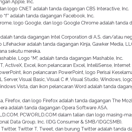
gan Apple, Inc.
dan logo CNET adalah tanda dagangan CBS Interactive, Inc.
 “f” adalah tanda dagangan Facebook, Inc.
rome, logo Google, dan logo Google Chrome adalah tanda
adalah tanda dagangan Intel Corporation di A.S. dan/atau neg
o Lifehacker adalah tanda dagangan Kinja, Gawker Media, LL
na sekutu mereka.
shable, Logo “M”, adalah tanda dagangan Mashable, Inc.
, ActiveX, Excel, ikon pelancaran Excel, IntelliSense, Internet
PowerPoint, ikon pelancaran PowerPoint, logo Perisai Keselamat
QL Server, Visual Basic, Visual C #, Visual Studio, Windows, lo
indows Vista, dan ikon pelancaran Word adalah tanda daga
lla, Firefox, dan logo Firefox adalah tanda dagangan The Mozi
era adalah tanda dagangan Opera Software ASA.
D.COM, PCWORLD.COM dalam talian dan logo masing-masi
ional Data Group, Inc. (IDG Consumer & SMB/IDGCSMB).
Twitter, Twitter T, Tweet, dan burung Twitter adalah tanda d