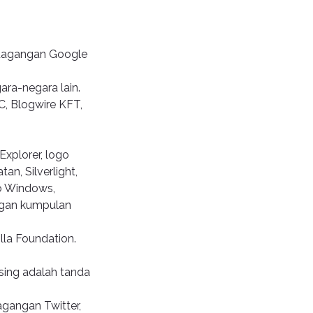
 dagangan Google
ara-negara lain.
C, Blogwire KFT,
 Explorer, logo
an, Silverlight,
go Windows,
ngan kumpulan
lla Foundation.
ng adalah tanda
agangan Twitter,