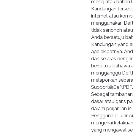
mesej atau bahan 
Kandungan tersebu
internet atau kom
menggunakan Deft
tidak senonoh atau
Anda bersetuju ba
Kandungan yang an
apa akibatnya. An
dan selaras denga
bersetuju bahawa a
mengganggu DeftPD
melaporkan sebaran
Support@DeftPDF
Sebagai tambahan k
dasar atau garis p
dalam perjanjian ini
Pengguna di luar A
mengenai kelakuan
yang mengawal seli