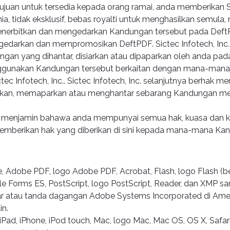
juan untuk tersedia kepada orang ramai, anda memberikan Sic
nia, tidak eksklusif, bebas royalti untuk menghasilkan semula,
nerbitkan dan mengedarkan Kandungan tersebut pada DeftP
darkan dan mempromosikan DeftPDF. Sictec Infotech, Inc.
gan yang dihantar, disiarkan atau dipaparkan oleh anda pada
gunakan Kandungan tersebut berkaitan dengan mana-mana
tec Infotech, Inc.. Sictec Infotech, Inc. selanjutnya berhak m
kan, memaparkan atau menghantar sebarang Kandungan men
n menjamin bahawa anda mempunyai semua hak, kuasa dan 
memberikan hak yang diberikan di sini kepada mana-mana K
 Adobe PDF, logo Adobe PDF, Acrobat, Flash, logo Flash (ber
le Forms ES, PostScript, logo PostScript, Reader, dan XMP 
r atau tanda dagangan Adobe Systems Incorporated di Amer
in.
 iPad, iPhone, iPod touch, Mac, logo Mac, Mac OS, OS X, Safar