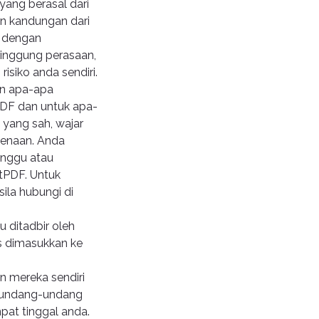
ang berasal dari
n kandungan dari
a dengan
nggung perasaan,
siko anda sendiri.
an apa-apa
DF dan untuk apa-
yang sah, wajar
kenaan. Anda
anggu atau
tPDF. Untuk
ila hubungi di
 ditadbir oleh
s dimasukkan ke
n mereka sendiri
k undang-undang
pat tinggal anda.