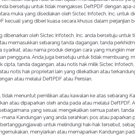
nda bersetuju untuk tidak mengakses DeftPDF dengan apa-a
ntara muka yang disediakan oleh Sictec Infotech, Inc. untuk 
kecuali yang diberi kuasa secara khusus dalam perjanjian be
ng dibenarkan oleh Sictec Infotech, Inc. anda bersetuju untuk
 atau memasukkan sebarang tanda dagangan, tanda perkhidm
 syarikat, atau nama produk dengan cara yang mungkin m
ngan pengguna. Anda juga bersetuju untuk tidak membuang, 
cipta, tanda dagangan, atau notis hak milik Sictec Infotech,
tau notis hak proprietari lain yang dilekatkan atau terkandu
ngan atau melalui DeftPDF atau Perisian.
nc. tidak menuntut pemilikan atau kawalan ke atas sebarang 
rkan atau dipaparkan oleh anda pada atau melalui DeftPDF. 
a, sebagaimana yang sesuai, mengekalkan semua paten, tand
-mana Kandungan yang anda serahkan, pos atau paparkan p
bertanggungjawab untuk melindungi hak-hak tersebut, seb
engemukakan, menyiarkan atau memaparkan Kandungan pada