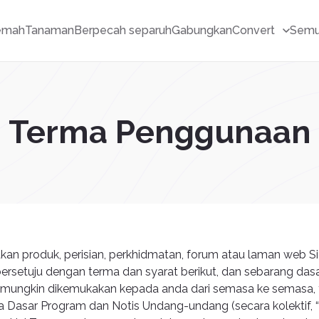
emah
Tanaman
Berpecah separuh
Gabungkan
Convert
Semu
Terma Penggunaan
 produk, perisian, perkhidmatan, forum atau laman web Sict
bersetuju dengan terma dan syarat berikut, dan sebarang dasa
 mungkin dikemukakan kepada anda dari semasa ke semasa, 
a Dasar Program dan Notis Undang-undang (secara kolektif, 