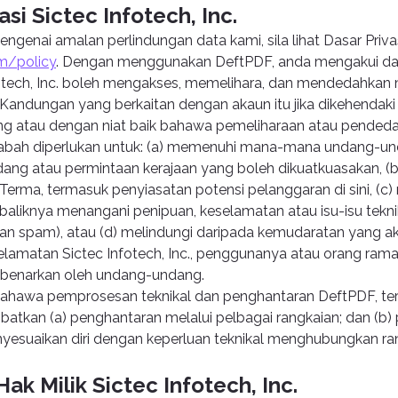
asi Sictec Infotech, Inc.
genai amalan perlindungan data kami, sila lihat Dasar Privas
om/policy
. Dengan menggunakan DeftPDF, anda mengakui da
otech, Inc. boleh mengakses, memelihara, dan mendedahkan
andungan yang berkaitan dengan akaun itu jika dikehendaki
g atau dengan niat baik bahawa pemeliharaan atau pended
bah diperlukan untuk: (a) memenuhi mana-mana undang-und
ng atau permintaan kerajaan yang boleh dikuatkuasakan, (b
rma, termasuk penyiasatan potensi pelanggaran di sini, (c
aliknya menangani penipuan, keselamatan atau isu-isu tekni
an spam), atau (d) melindungi daripada kemudaratan yang a
selamatan Sictec Infotech, Inc., penggunanya atau orang rama
dibenarkan oleh undang-undang.
hawa pemprosesan teknikal dan penghantaran DeftPDF, t
batkan (a) penghantaran melalui pelbagai rangkaian; dan (b)
esuaikan diri dengan keperluan teknikal menghubungkan ran
Hak Milik Sictec Infotech, Inc.