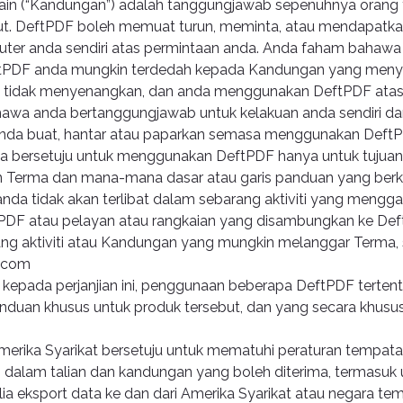
lain (“Kandungan”) adalah tanggungjawab sepenuhnya orang y
t. DeftPDF boleh memuat turun, meminta, atau mendapatka
puter anda sendiri atas permintaan anda. Anda faham bahaw
PDF anda mungkin terdedah kepada Kandungan yang menyi
 tidak menyenangkan, dan anda menggunakan DeftPDF atas ri
hawa anda bertanggungjawab untuk kelakuan anda sendiri d
da buat, hantar atau paparkan semasa menggunakan DeftP
da bersetuju untuk menggunakan DeftPDF hanya untuk tujuan 
n Terma dan mana-mana dasar atau garis panduan yang ber
nda tidak akan terlibat dalam sebarang aktiviti yang mengg
F atau pelayan atau rangkaian yang disambungkan ke Def
g aktiviti atau Kandungan yang mungkin melanggar Terma, s
.com
epada perjanjian ini, penggunaan beberapa DeftPDF tertentu
anduan khusus untuk produk tersebut, dan yang secara khusu
.
merika Syarikat bersetuju untuk mematuhi peraturan tempata
 dalam talian dan kandungan yang boleh diterima, termasu
a eksport data ke dan dari Amerika Syarikat atau negara tem