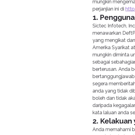
mungkin mengemas 
perjanjian ini di
htt
1. Pengguna
Sictec Infotech, Inc
menawarkan DeftPD
yang mengikat dan
Amerika Syarikat a
mungkin diminta u
sebagai sebahagia
berterusan. Anda 
bertanggungjawab u
segera memberitahu
anda yang tidak dib
boleh dan tidak ak
daripada kegagala
kata laluan anda s
2. Kelakuan
Anda memahami baha