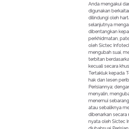
Anda mengakui dan
digunakan berkaita
dilindungi oleh ha
selanjutnya menga
dibentangkan kepad
perkhidmatan, pate
oleh Sictec Infotec
mengubah suai, m
terbitan berdasark
kecuali secara khus
Tertakluk kepada T
hak dan lesen perib
Perisiannya; deng
menyalin, mengubah
menemui sebarang 
atau sebaliknya me
dibenarkan secara 
nyata oleh Sictec I
diubahsuai Perisia