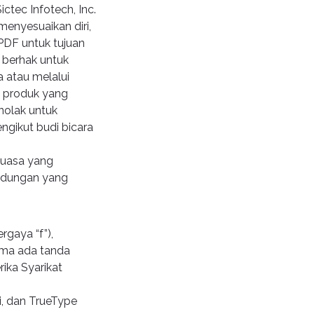
tec Infotech, Inc.
 menyesuaikan diri,
DF untuk tujuan
 berhak untuk
 atau melalui
 produk yang
enolak untuk
gikut budi bicara
kuasa yang
andungan yang
gaya “f”),
sama ada tanda
ika Syarikat
i, dan TrueType