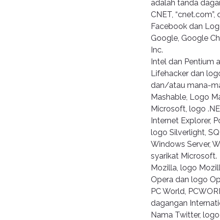
adalah tanda dagan
CNET, “cnet.com”, 
Facebook dan Logo
Google, Google Ch
Inc.
Intel dan Pentium 
Lifehacker dan log
dan/atau mana-ma
Mashable, Logo Ma
Microsoft, logo .NET
Internet Explorer, 
logo Silverlight, S
Windows Server, W
syarikat Microsoft.
Mozilla, logo Mozi
Opera dan logo Op
PC World, PCWORL
dagangan Internat
Nama Twitter, logo 