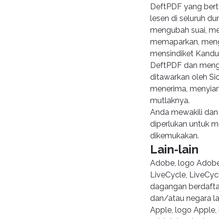
DeftPDF yang bertu
lesen di seluruh du
mengubah suai, me
memaparkan, menge
mensindiket Kandun
DeftPDF dan meng
ditawarkan oleh Sic
menerima, menyiar
mutlaknya.
Anda mewakili da
diperlukan untuk 
dikemukakan.
Lain-lain
Adobe, logo Adobe,
LiveCycle, LiveCyc
dagangan berdafta
dan/atau negara la
Apple, logo Apple,