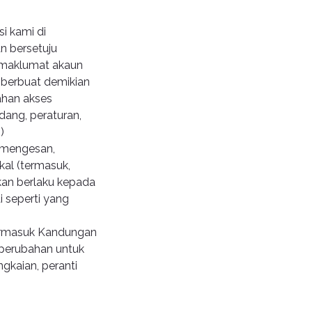
i kami di
n bersetuju
 maklumat akaun
 berbuat demikian
ahan akses
ang, peraturan,
)
) mengesan,
kal (termasuk,
kan berlaku kepada
i seperti yang
ermasuk Kandungan
 perubahan untuk
gkaian, peranti