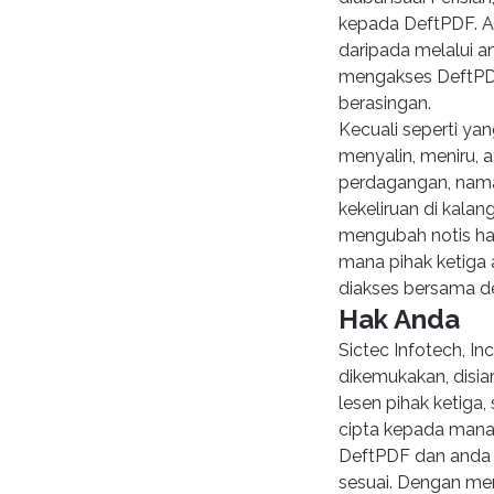
kepada DeftPDF. A
daripada melalui a
mengakses DeftPDF 
berasingan.
Kecuali seperti ya
menyalin, meniru,
perdagangan, nama
kekeliruan di kala
mengubah notis hak 
mana pihak ketiga a
diakses bersama de
Hak Anda
Sictec Infotech, I
dikemukakan, disia
lesen pihak ketig
cipta kepada mana
DeftPDF dan anda 
sesuai. Dengan m