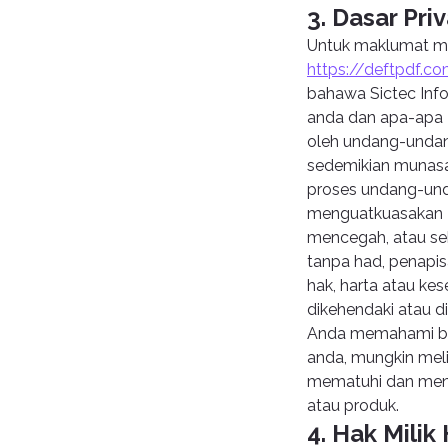
3. Dasar Priv
Untuk maklumat men
https://deftpdf.c
bahawa Sictec Inf
anda dan apa-apa K
oleh undang-undan
sedemikian munasa
proses undang-unda
menguatkuasakan Te
mencegah, atau seb
tanpa had, penapis
hak, harta atau ke
dikehendaki atau 
Anda memahami ba
anda, mungkin meli
mematuhi dan meny
atau produk.
4. Hak Milik 