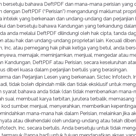
 bersetuju bahawa DeftPDF dan mana-mana perisian yang d
n dengan DeftPDF (“Perisian”) mengandungi maklumat proprie
rta intelek yang berkenaan dan undang-undang dan perjanjian 
kui dan bersetuju bahawa Kandungan yang terkandung dalam 
a anda melalui DeftPDF dilindungi oleh hak cipta, tanda da
n atau hak dan undang-undang proprietari lain. Kecuali dibe
h, Inc. atau pemegang hak pihak ketiga yang betul, anda bers
enyewa, memajak, meminjamkan, menjual, mengedar atau m
an Kandungan, DeftPDF atau Perisian, secara keseluruhan at
us diberi kuasa dalam perjanjian bertulis yang berasingan.
erma dan Perjanjian Lesen yang berkenaan, Sictec Infotech, 
adi, tidak boleh dipindah milik dan tidak eksklusif untuk me
an syarat bahawa anda tidak (dan tidak membenarkan mana-m
 suai, membuat karya terbitan, jurutera terbalik, memasang 
kod sumber, menjual, menyerahkan, memberikan kepenting
mindahkan mana-mana hak dalam Perisian, melainkan jika akti
nyata atau dikehendaki oleh undang-undang atau telah diber
nfotech, Inc. secara bertulis. Anda bersetuju untuk tidak men
n, termasuk (tanpa had) untuk tujuan mendapatkan akses yang