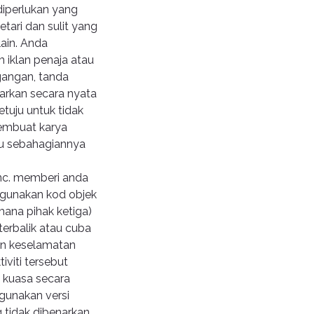
iperlukan yang
tari dan sulit yang
lain. Anda
iklan penaja atau
gangan, tanda
narkan secara nyata
etuju untuk tidak
embuat karya
au sebahagiannya
Inc. memberi anda
nggunakan kod objek
ana pihak ketiga)
terbalik atau cuba
an keselamatan
viti tersebut
i kuasa secara
ggunakan versi
 tidak dibenarkan