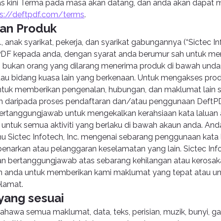
kini Terma pada masa akan datang, dan anda akan dapat men
ps://deftpdf.com/terms
.
an Produk
., anak syarikat, pekerja, dan syarikat gabungannya (“Sictec Inf
F kepada anda, dengan syarat anda berumur sah untuk me
 bukan orang yang dilarang menerima produk di bawah und
tau bidang kuasa lain yang berkenaan. Untuk mengakses prod
ntuk memberikan pengenalan, hubungan, dan maklumat lain 
n daripada proses pendaftaran dan/atau penggunaan DeftP
bertanggungjawab untuk mengekalkan kerahsiaan kata laluan
ntuk semua aktiviti yang berlaku di bawah akaun anda. Anda
 Sictec Infotech, Inc. mengenai sebarang penggunaan kata 
enarkan atau pelanggaran keselamatan yang lain. Sictec Infot
an bertanggungjawab atas sebarang kehilangan atau kerosak
n anda untuk memberikan kami maklumat yang tepat atau u
elamat.
 yang sesuai
wa semua maklumat, data, teks, perisian, muzik, bunyi, gamb