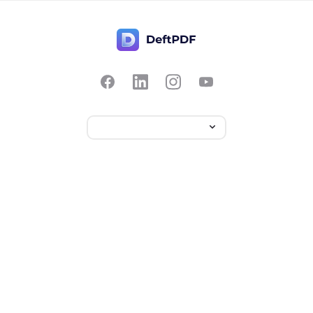
Kontakt oss
Populær
Priser
Oversett
Tilbakemelding
Rediger
Foreslå en funksjon
Beskjær
Rapporter en feil
Del i to
Chat med PDF