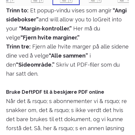
Trinn to:
Et popup-vindu vises som angir
“Angi
sidebokser”
and will allow you to loGreit into
your
“Margin-kontroller.”
Her må du
velge
“Fjern hvite marginer.”
Trinn tre:
Fjern alle hvite marger på alle sidene
dine ved å velge
“Alle sammen”
i
den
“Sideområde.”
Skriv ut PDF-filer som du
har satt den.
Bruke DeftPDF til å beskjære PDF online
Når det & rsquo; s abonnementer vi & rsquo; re
snakker om, det & rsquo; s ikke verdt det hvis
det bare brukes til ett dokument, og vi kunne
forstå det. Så, her & rsquo; s en annen løsning