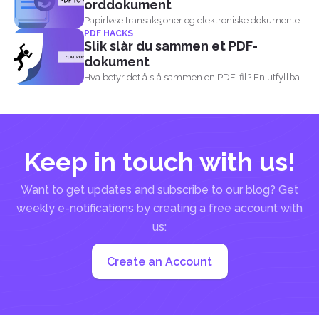
orddokument
Papirløse transaksjoner og elektroniske dokumenter
PDF HACKS
har definitivt gjort livet...
Slik slår du sammen et PDF-
dokument
Hva betyr det å slå sammen en PDF-fil? En utfyllbar
PDF-fil...
Keep in touch with us!
Want to get updates and subscribe to our blog? Get
weekly e-notifications by creating a free account with
us:
Create an Account