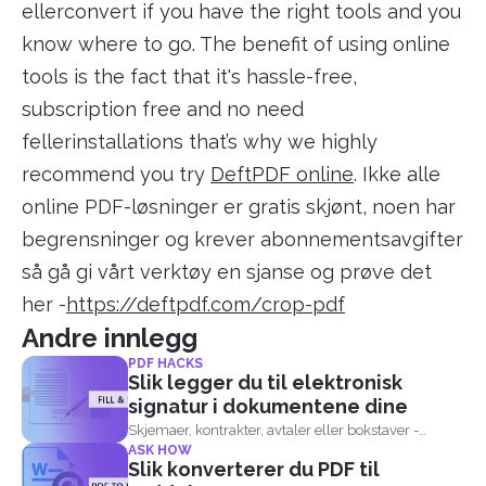
ellerconvert if you have the right tools and you
know where to go. The benefit of using online
tools is the fact that it's hassle-free,
subscription free and no need
fellerinstallations that’s why we highly
recommend you try
DeftPDF online
. Ikke alle
online PDF-løsninger er gratis skjønt, noen har
begrensninger og krever abonnementsavgifter
så gå gi vårt verktøy en sjanse og prøve det
her -
https://deftpdf.com/crop-pdf
Andre innlegg
PDF HACKS
Slik legger du til elektronisk
signatur i dokumentene dine
Skjemaer, kontrakter, avtaler eller bokstaver -
ASK HOW
&nbsp; disse er i...
Slik konverterer du PDF til