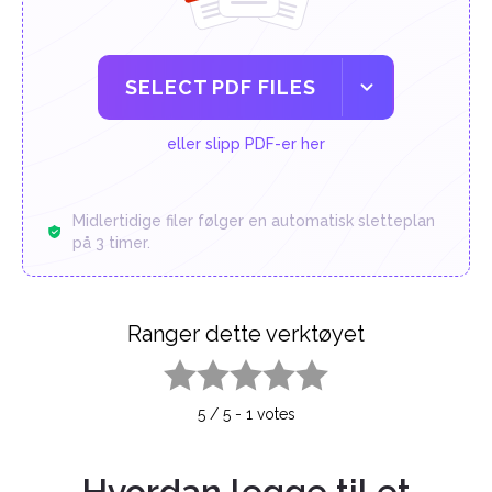
SELECT PDF FILES
eller slipp PDF-er her
Midlertidige filer følger en automatisk sletteplan
på 3 timer.
Ranger dette verktøyet
1 star
2 stars
3 stars
4 stars
5 stars
5
/
5
-
1
votes
Hvordan legge til et