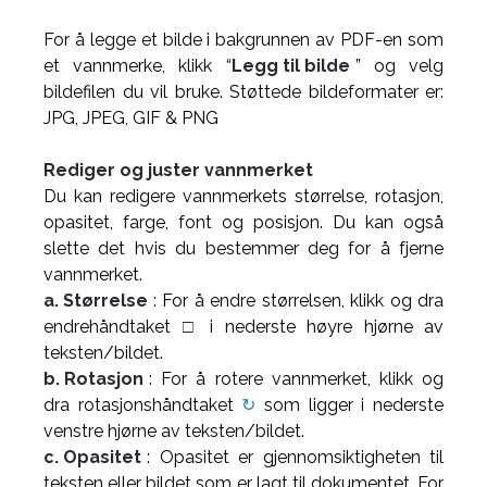
For å legge et bilde i bakgrunnen av PDF-en som
et vannmerke, klikk “
Legg til bilde
” og velg
bildefilen du vil bruke. Støttede bildeformater er:
JPG, JPEG, GIF & PNG
Rediger og juster vannmerket
Du kan redigere vannmerkets størrelse, rotasjon,
opasitet, farge, font og posisjon. Du kan også
slette det hvis du bestemmer deg for å fjerne
vannmerket.
a. Størrelse
: For å endre størrelsen, klikk og dra
endrehåndtaket
□
i nederste høyre hjørne av
teksten/bildet.
b. Rotasjon
: For å rotere vannmerket, klikk og
dra rotasjonshåndtaket
↻
som ligger i nederste
venstre hjørne av teksten/bildet.
c. Opasitet
: Opasitet er gjennomsiktigheten til
teksten eller bildet som er lagt til dokumentet. For