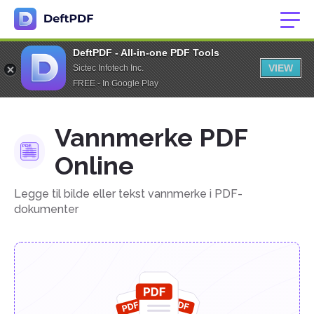
DeftPDF - All-in-one PDF Tools
VIEW
Sictec Infotech Inc.
FREE - In Google Play
Vannmerke PDF
Online
Legge til bilde eller tekst vannmerke i PDF-
dokumenter