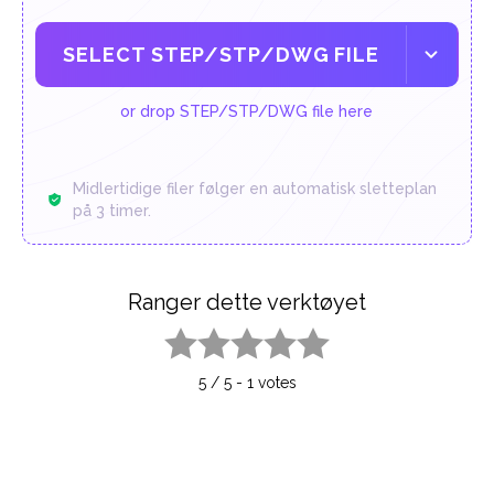
SELECT STEP/STP/DWG FILE
or drop STEP/STP/DWG file here
Midlertidige filer følger en automatisk sletteplan
på 3 timer.
Ranger dette verktøyet
1 star
2 stars
3 stars
4 stars
5 stars
5
/
5
-
1
votes