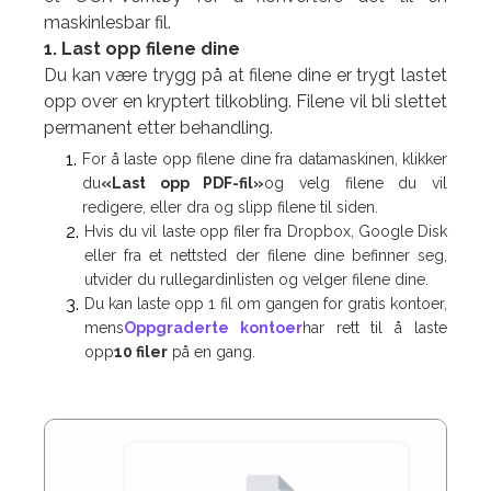
maskinlesbar fil.
1. Last opp filene dine
Du kan være trygg på at filene dine er trygt lastet
opp over en kryptert tilkobling. Filene vil bli slettet
permanent etter behandling.
For å laste opp filene dine fra datamaskinen, klikker
du
«Last opp PDF-fil»
og velg filene du vil
redigere, eller dra og slipp filene til siden.
Hvis du vil laste opp filer fra Dropbox, Google Disk
eller fra et nettsted der filene dine befinner seg,
utvider du rullegardinlisten og velger filene dine.
Du kan laste opp 1 fil om gangen for gratis kontoer,
mens
Oppgraderte kontoer
har rett til å laste
opp
10 filer
på en gang.