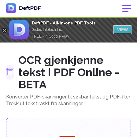
DeftPDF - All-in-one PDF Tools
VIEW
Sictec Infotech Inc.
FREE - In Google Play
OCR gjenkjenne
tekst i PDF Online -
BETA
Konverter PDF-skanninger til søkbar tekst og PDF-filer.
Trekk ut tekst raskt fra skanninger