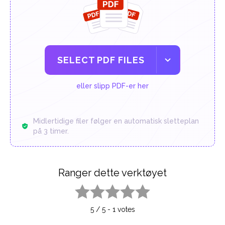
SELECT PDF FILES
eller slipp PDF-er her
Midlertidige filer følger en automatisk sletteplan
på 3 timer.
Ranger dette verktøyet
1 star
2 stars
3 stars
4 stars
5 stars
5
/
5
-
1
votes