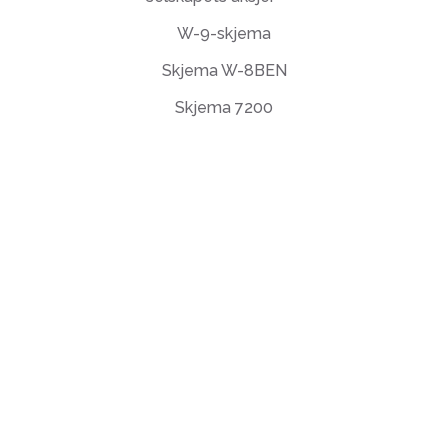
W-9-skjema
Skjema W-8BEN
Skjema 7200
Sluttbrukerlisensavtale
Personvernregler
Vilkår for bruk
support@deftpdf.com
Open Source Notices
Laget i USA
©deftPDF, som bygger PDF-verktøy siden 2013.