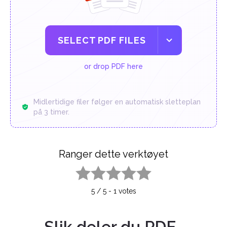
SELECT PDF FILES
or drop PDF here
Midlertidige filer følger en automatisk sletteplan
på 3 timer.
Ranger dette verktøyet
1 star
2 stars
3 stars
4 stars
5 stars
5
/
5
-
1
votes
Slik deler du PDF-