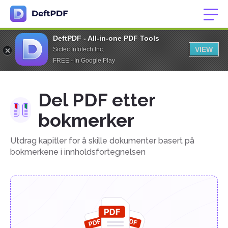
DeftPDF - All-in-one PDF Tools
VIEW
Sictec Infotech Inc.
FREE - In Google Play
Del PDF etter
bokmerker
Utdrag kapitler for å skille dokumenter basert på
bokmerkene i innholdsfortegnelsen