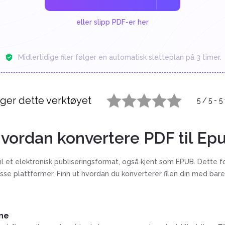
eller slipp PDF-er her
Midlertidige filer følger en automatisk sletteplan på 3 timer.
ger dette verktøyet
5
/
5
-
5
1 star
2 stars
3 stars
4 stars
5 stars
vordan konvertere PDF til Ep
il et elektronisk publiseringsformat, også kjent som EPUB. Dette 
sse plattformer. Finn ut hvordan du konverterer filen din med bare
ine