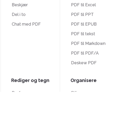
Beskjær
PDF til Excel
Del i to
PDF til PPT
Chat med PDF
PDF til EPUB
PDF til tekst
PDF til Markdown
PDF til PDF/A
Deskew PDF
Rediger og tegn
Organisere
Rediger
Slå sammen
Signer
Splitt
Beskjær
Bates-nummerering