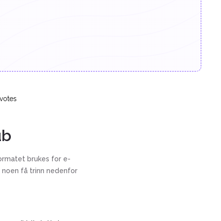
votes
ub
formatet brukes for e-
 noen få trinn nedenfor