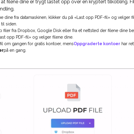
 filene dine er trygt lastet opp over en kryptert tilkobling. File
ndling.
ne dine fra datamaskinen, klikker du på «Last opp PDF-fil» og velger fi
til siden.
p filer fra Dropbox, Google Disk eller fra et nettsted der filene dine b
Last opp PDF-fil» og velger filene dine.
fil om gangen for gratis kontoer, mens
Oppgraderte kontoer
har ret
er
på en gang.