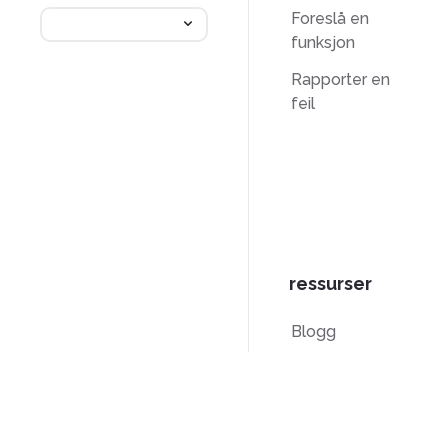
Foreslå en
funksjon
Rapporter en
feil
ressurser
Blogg
PDF-
veiledninger
Kunnskapsbase