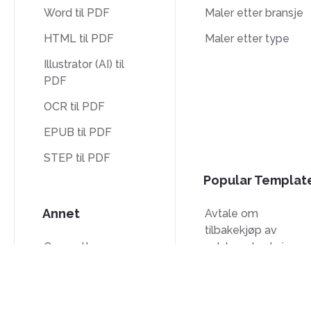
Word til PDF
Maler etter bransje
HTML til PDF
Maler etter type
Illustrator (AI) til
PDF
OCR til PDF
EPUB til PDF
STEP til PDF
Popular Templat
Annet
Avtale om
tilbakekjøp av
Oversett
selskapets aksjer
Lås opp
W-9-skjema
Vannmerke
Skjema W-8BEN