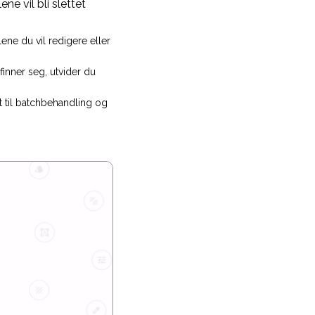
ne vil bli slettet
lene du vil redigere eller
efinner seg, utvider du
t til batchbehandling og