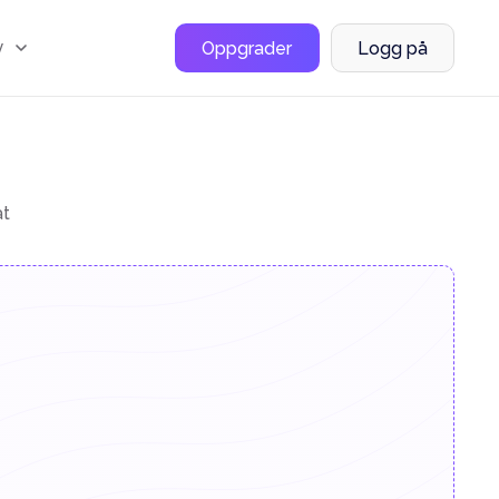
y
Oppgrader
Logg på
at