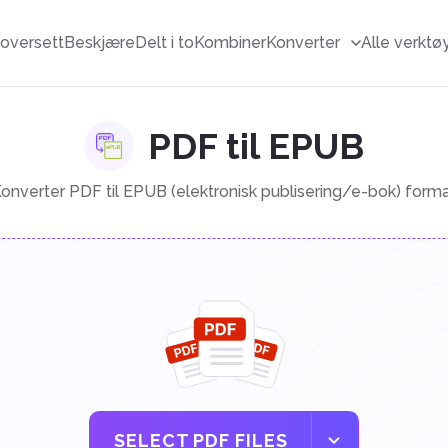
F
oversett
Beskjære
Delt i to
Kombiner
Konverter
Alle verktø
PDF til EPUB
onverter PDF til EPUB (elektronisk publisering/e-bok) form
SELECT PDF FILES