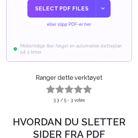
SELECT PDF FILES
eller slipp PDF-er her
Midlertidige filer følger en automatisk sletteplan
på 3 timer.
Ranger dette verktøyet
1 star
2 stars
3 stars
4 stars
5 stars
3.3
/
5
-
3
votes
HVORDAN DU SLETTER
SIDER FRA PDF