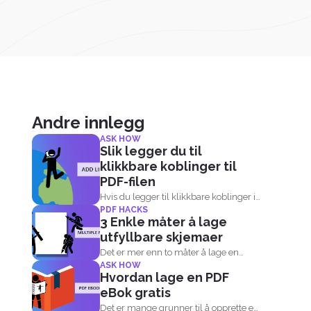
Andre innlegg
ASK HOW
Slik legger du til
klikkbare koblinger til
PDF-filen
Hvis du legger til klikkbare koblinger i
PDF HACKS
PDF-dokumentet, kan leserne...
3 Enkle måter å lage
utfyllbare skjemaer
Det er mer enn to måter å lage en
ASK HOW
utfyllbar...
Hvordan lage en PDF
eBok gratis
Det er mange grunner til å opprette en