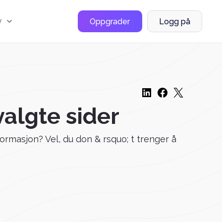
y
Oppgrader
Logg på
valgte sider
ormasjon? Vel, du don & rsquo; t trenger å