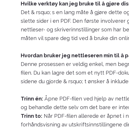
Hvilke verktøy kan jeg bruke til å gjøre d
Det & rsquo; s en lang måte å gjøre dette og
slette sider i en PDF. Den første involvere
nettleser- og skriverinnstillinger som har 
måten vil spare deg tid ved å bruke din onl
Hvordan bruker jeg nettleseren min til å 
Denne prosessen er veldig enkel, men begre
filen. Du kan lagre det som et nytt PDF-doku
sidene du gjorde & rsquo; t ønsker å inklude
Trinn én:
Åpne PDF-filen ved hjelp av nettle
og behandle dette selv om det bare er inter
Trinn to:
Når PDF-filen allerede er åpnet i ne
forhåndsvisning av utskriftsinnstillingene d