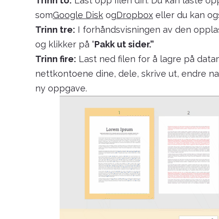
Trinn to:
Last opp filen din. Du kan laste o
som
Google Disk
og
Dropbox
eller du kan og
Trinn tre:
I forhåndsvisningen av den opplas
og klikker på “
Pakk ut sider.”
Trinn fire:
Last ned filen for å lagre på dat
nettkontoene dine, dele, skrive ut, endre na
ny oppgave.