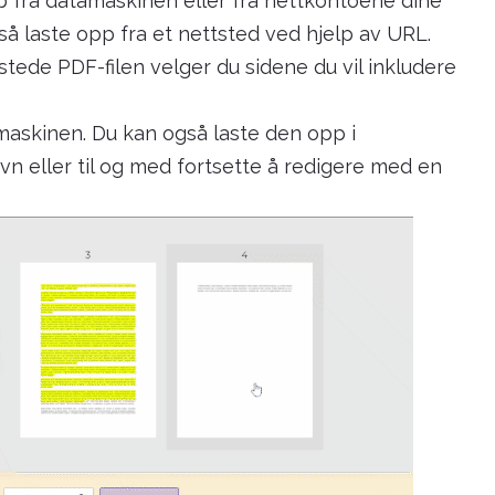
pp fra datamaskinen eller fra nettkontoene dine
så laste opp fra et nettsted ved hjelp av URL.
tede PDF-filen velger du sidene du vil inkludere
amaskinen. Du kan også laste den opp i
vn eller til og med fortsette å redigere med en