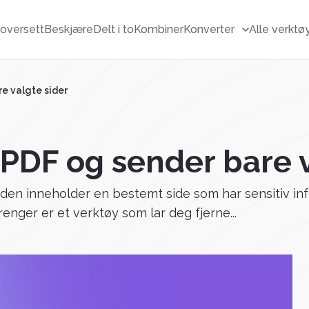
F
oversett
Beskjære
Delt i to
Kombiner
Konverter
Alle verktø
re valgte sider
 PDF og sender bare 
 den inneholder en bestemt side som har sensitiv inf
enger er et verktøy som lar deg fjerne...