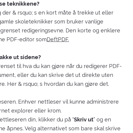
isse teknikkene?
 der & rsquo; s en kort måte å trekke ut eller
r gamle skoleteknikker som bruker vanlige
begrenset redigeringsevne. Den korte og enklere
ine PDF-editor som
DeftPDF.
pakke ut sidene?
nset til hva du kan gjøre når du redigerer PDF-
ment, eller du kan skrive det ut direkte uten
re. Her & rsquo; s hvordan du kan gjøre det.
seren. Enhver nettleser vil kunne administrere
net explorer eller krom.
ttleseren din, klikker du på “
Skriv ut
” og en
ine åpnes. Velg alternativet som bare skal skrive