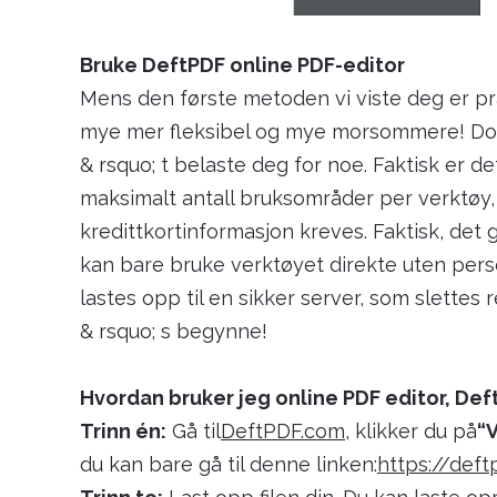
Bruke DeftPDF online PDF-editor
Mens den første metoden vi viste deg er pr
mye mer fleksibel og mye morsommere! Don 
& rsquo; t belaste deg for noe. Faktisk er d
maksimalt antall bruksområder per verktøy
kredittkortinformasjon kreves. Faktisk, det g
kan bare bruke verktøyet direkte uten personl
lastes opp til en sikker server, som slettes r
& rsquo; s begynne!
Hvordan bruker jeg online PDF editor, Deft
Trinn én:
Gå til
DeftPDF.com
, klikker du på
“
du kan bare gå til denne linken:
https://def