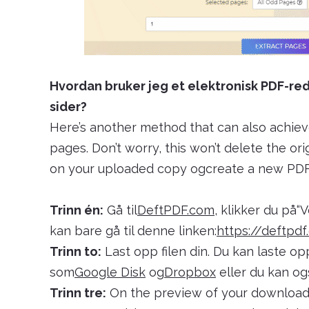
Hvordan bruker jeg et elektronisk PDF-red
sider?
Here’s another method that can also achie
pages. Don’t worry, this won’t delete the ori
on your uploaded copy ogcreate a new PDF fi
Trinn én:
Gå til
DeftPDF.com
, klikker du på“
kan bare gå til denne linken:
https://deftpd
Trinn to:
Last opp filen din. Du kan laste o
som
Google Disk
og
Dropbox
eller du kan og
Trinn tre:
On the preview of your downloade