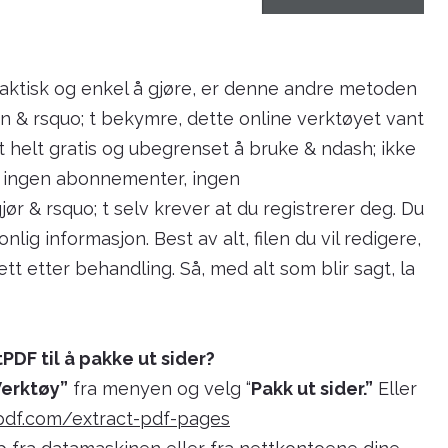
aktisk og enkel å gjøre, er denne andre metoden
& rsquo; t bekymre, dette online verktøyet vant
et helt gratis og ubegrenset å bruke & ndash; ikke
, ingen abonnementer, ingen
jør & rsquo; t selv krever at du registrerer deg. Du
ig informasjon. Best av alt, filen du vil redigere,
ett etter behandling. Så, med alt som blir sagt, la
PDF til å pakke ut sider?
Verktøy”
fra menyen og velg “
Pakk ut sider.”
Eller
tpdf.com/extract-pdf-pages