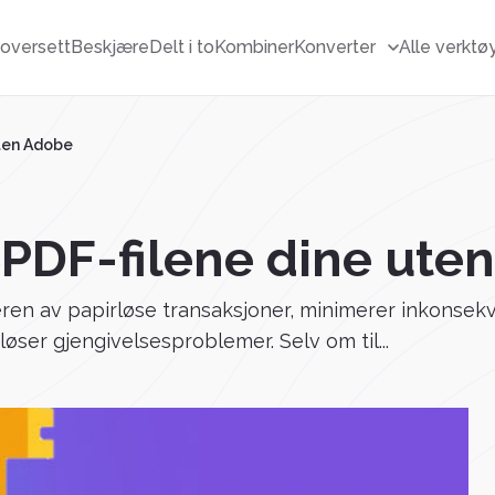
F
oversett
Beskjære
Delt i to
Kombiner
Konverter
Alle verktø
uten Adobe
u PDF-filene dine ute
lderen av papirløse transaksjoner, minimerer inkonse
løser gjengivelsesproblemer. Selv om til...