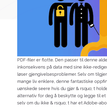
PDF-filer er flotte. Den passer til denne al
inkonsekvens på data med sine ikke-rediger
løser gjengivelsesproblemer. Selv om tilgje
mange liv enklere, denne fantastiske oppf
uønskede seere hvis du gjør & rsquo; t holde
alternativ for deg å beskytte og legge til et
selv om du ikke & rsquo; t har et Adobe-a