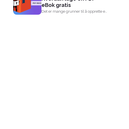
eBok gratis
Det er mange grunner til å opprette en
PDF-e-bok på nettet...