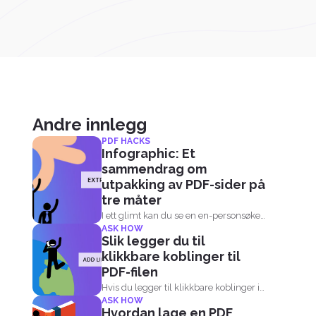
Andre innlegg
PDF HACKS
Infographic: Et
sammendrag om
utpakking av PDF-sider på
tre måter
I ett glimt kan du se en en-personsøker
ASK HOW
infographic...
Slik legger du til
klikkbare koblinger til
PDF-filen
Hvis du legger til klikkbare koblinger i
ASK HOW
PDF-dokumentet, kan leserne...
Hvordan lage en PDF