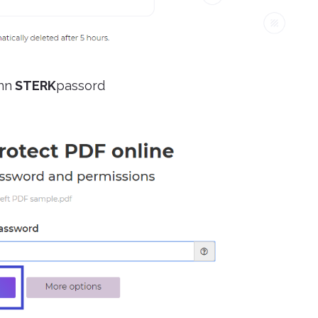
inn
STERK
passord