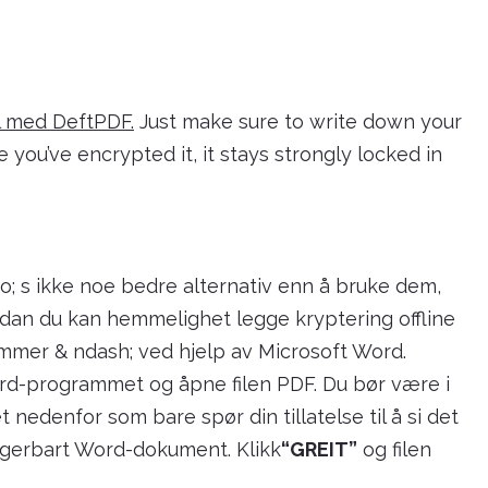
il med DeftPDF.
Just make sure to write down your
ou’ve encrypted it, it stays strongly locked in
o; s ikke noe bedre alternativ enn å bruke dem,
rdan du kan hemmelighet legge kryptering offline
ammer & ndash; ved hjelp av Microsoft Word.
rd-programmet og åpne filen PDF. Du bør være i
t nedenfor som bare spør din tillatelse til å si det
digerbart Word-dokument. Klikk
“GREIT”
og filen