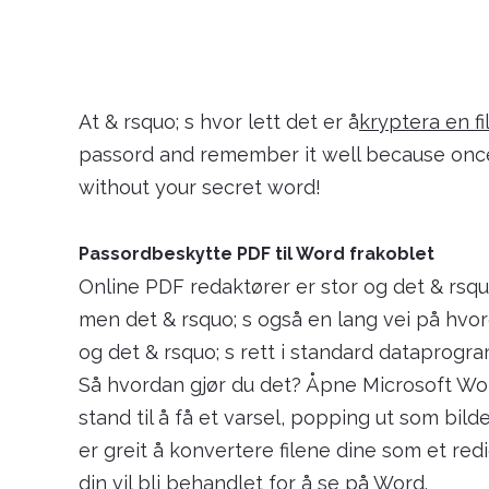
At & rsquo; s hvor lett det er å
kryptera en f
passord and remember it well because once y
without your secret word!
Passordbeskytte PDF til Word frakoblet
Online PDF redaktører er stor og det & rsqu
men det & rsquo; s også en lang vei på hvo
og det & rsquo; s rett i standard dataprogr
Så hvordan gjør du det? Åpne Microsoft Wo
stand til å få et varsel, popping ut som bilde
er greit å konvertere filene dine som et re
din vil bli behandlet for å se på Word.