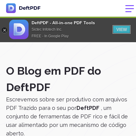
DeftPDF - All-in-one PDF Tools
VIEW
Sictec Infotech Inc.
FREE - In Google Play
O Blog em PDF do
DeftPDF
Escrevemos sobre ser produtivo com arquivos
PDF Trazido para o seu por
DeftPDF
, um
conjunto de ferramentas de PDF rico e fácil de
usar alimentado por um mecanismo de código
aberto.