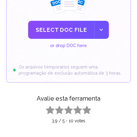
SELECT DOC FILE
or drop DOC here
Os arquivos temporários seguem uma
programação de exclusão automática de 3 horas.
Avalie esta ferramenta
1 star
2 stars
3 stars
4 stars
5 stars
3.9
/
5
-
10
votes