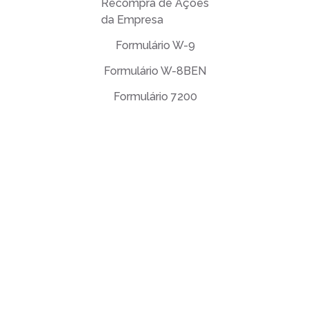
Recompra de Ações
da Empresa
Formulário W-9
Formulário W-8BEN
Formulário 7200
Contrato de Licença de Usuário Final (EULA)
Política de Privacidade
Termos de uso
support@deftpdf.com
Open Source Notices