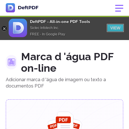
DeftPDF - All-in-one PDF Tools
VIEW
Sictec Infotech Inc.
FREE - In Google Play
Marca d 'água PDF
on-line
Adicionar marca d 'água de imagem ou texto a
documentos PDF