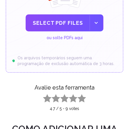
SELECT PDF FILES
ou solte PDFs aqui
Os arquivos temporários seguem uma
programação de exclusão automática de 3 horas.
Avalie esta ferramenta
1 star
2 stars
3 stars
4 stars
5 stars
4.7
/
5
-
9
votes
COMO ADICIONAR UMA