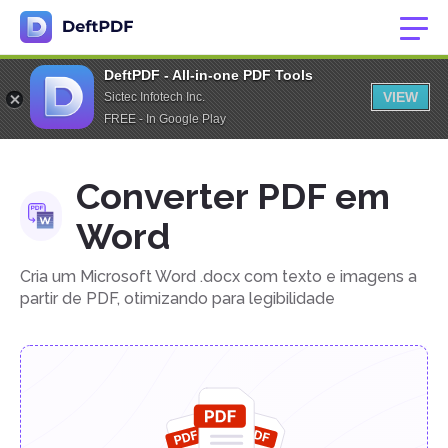
DeftPDF - All-in-one PDF Tools
VIEW
Sictec Infotech Inc.
FREE - In Google Play
Converter PDF em
Word
Cria um Microsoft Word .docx com texto e imagens a
partir de PDF, otimizando para legibilidade