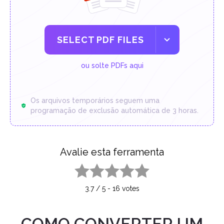
SELECT PDF FILES
ou solte PDFs aqui
Os arquivos temporários seguem uma
programação de exclusão automática de 3 horas.
Avalie esta ferramenta
1 star
2 stars
3 stars
4 stars
5 stars
3.7
/
5
-
16
votes
COMO CONVERTER UM