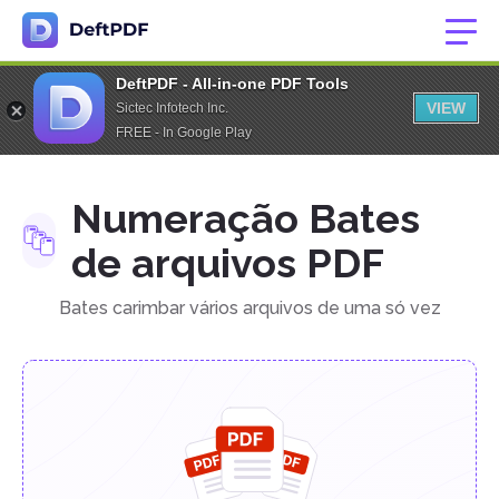
DeftPDF - All-in-one PDF Tools
VIEW
Sictec Infotech Inc.
FREE - In Google Play
Numeração Bates
de arquivos PDF
Bates carimbar vários arquivos de uma só vez