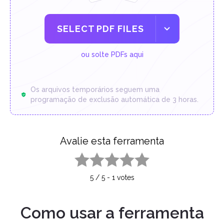
SELECT PDF FILES
ou solte PDFs aqui
Os arquivos temporários seguem uma
programação de exclusão automática de 3 horas.
Avalie esta ferramenta
1 star
2 stars
3 stars
4 stars
5 stars
5
/
5
-
1
votes
Como usar a ferramenta