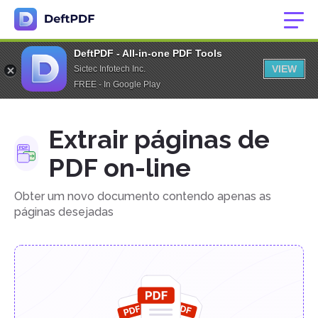
DeftPDF - All-in-one PDF Tools
VIEW
Sictec Infotech Inc.
FREE - In Google Play
Extrair páginas de
PDF on-line
Obter um novo documento contendo apenas as
páginas desejadas