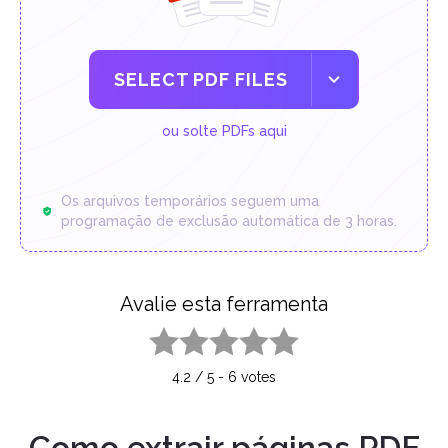
SELECT PDF FILES
ou solte PDFs aqui
Os arquivos temporários seguem uma
programação de exclusão automática de 3 horas.
Avalie esta ferramenta
1 star
2 stars
3 stars
4 stars
5 stars
4.2
/
5
-
6
votes
Como extrair páginas PDF