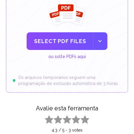
SELECT PDF FILES
ou solte PDFs aqui
Os arquivos temporários seguem uma
programação de exclusão automática de 3 horas.
Avalie esta ferramenta
1 star
2 stars
3 stars
4 stars
5 stars
4.3
/
5
-
3
votes