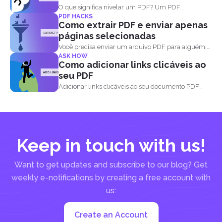
O que significa nivelar um PDF? Um PDF
PDF HACKS
preenchível...
Como extrair PDF e enviar apenas
páginas selecionadas
Você precisa enviar um arquivo PDF para alguém,
ASK HOW
mas...
Como adicionar links clicáveis ao
seu PDF
Adicionar links clicáveis ao seu documento PDF
permitirá que...
Keep in touch with us!
Want to get updates and subscribe to our blog? Get
weekly e-notifications by creating a free account with
us:
Create an Account