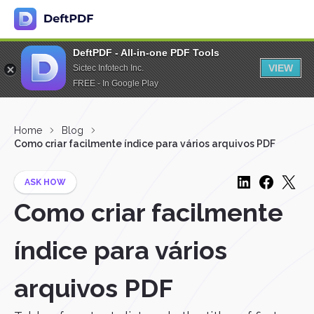
DeftPDF - All-in-one PDF Tools
VIEW
Sictec Infotech Inc.
FREE - In Google Play
Home
Blog
Como criar facilmente índice para vários arquivos PDF
ASK HOW
Como criar facilmente
índice para vários
arquivos PDF