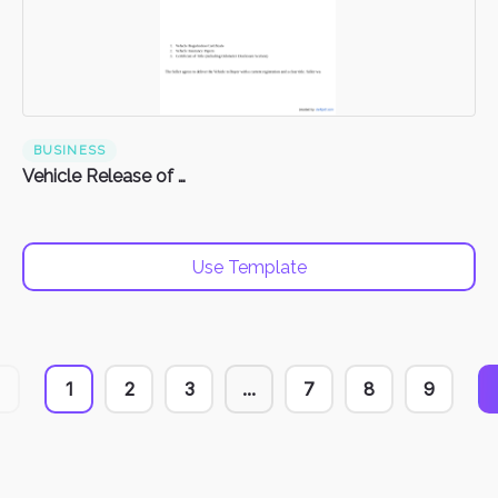
BUSINESS
Vehicle Release of Liability Form
Use Template
1
2
3
...
7
8
9