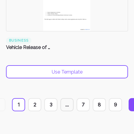
BUSINESS
Vehicle Release of Liability Form
Use Template
1
2
3
...
7
8
9