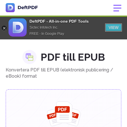
DeftPDF - All-in-one PDF Tools
VIEW
Sictec Infotech Inc.
FREE - In Google Play
PDF till EPUB
Konvertera PDF till EPUB (elektronisk publicering /
eBook) format