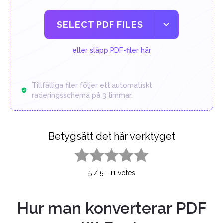
SELECT PDF FILES
eller släpp PDF-filer här
Tillfälliga filer följer ett automatiskt
raderingsschema på 3 timmar.
Betygsätt det här verktyget
1 star
2 stars
3 stars
4 stars
5 stars
5
/
5
-
11
votes
Hur man konverterar PDF