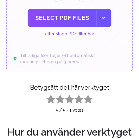
SELECT PDF FILES
eller släpp PDF-filer här
Tillfälliga filer följer ett automatiskt
raderingsschema på 3 timmar.
Betygsätt det här verktyget
1 star
2 stars
3 stars
4 stars
5 stars
5
/
5
-
1
votes
Hur du använder verktyget