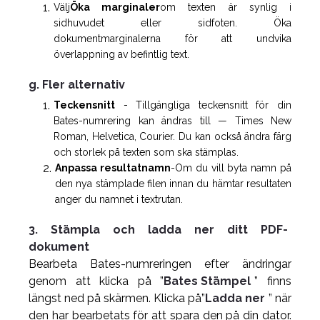
Välj
Öka marginaler
om texten är synlig i
sidhuvudet eller sidfoten. Öka
dokumentmarginalerna för att undvika
överlappning av befintlig text.
g. Fler alternativ
Teckensnitt
- Tillgängliga teckensnitt för din
Bates-numrering kan ändras till — Times New
Roman, Helvetica, Courier. Du kan också ändra färg
och storlek på texten som ska stämplas.
Anpassa resultatnamn
-
Om du vill byta namn på
den nya stämplade filen innan du hämtar resultaten
anger du namnet i textrutan.
3. Stämpla och ladda ner ditt PDF-
dokument
Bearbeta Bates-numreringen efter ändringar
genom att klicka på ”
Bates Stämpel
” finns
längst ned på skärmen. Klicka på”
Ladda ner
” när
den har bearbetats för att spara den på din dator.