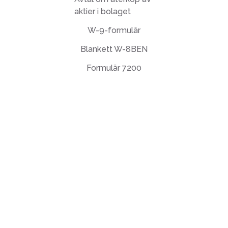
aktier i bolaget
W-9-formulär
Blankett W-8BEN
Formulär 7200
Slutanvändarlicensavtal
Integritetspolicy
Användarvillkor
support@deftpdf.com
Open Source Notices