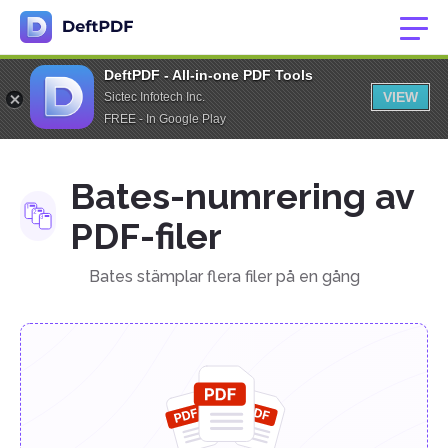
DeftPDF - All-in-one PDF Tools
VIEW
Sictec Infotech Inc.
FREE - In Google Play
Bates-numrering av
PDF-filer
Bates stämplar flera filer på en gång