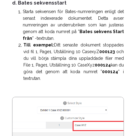
d. Bates sekvensstart
Starta sekvensen för Bates-numreringen enligt det
senast indexerade dokumentet. Detta avser
numreringen av underrubriken som kan justeras
genom att koda numret på ”
Bates sekvens Start
från
” -textrutan.
Till exempel:
Ditt senaste dokument stoppades
vid fil 1, Page1, Utställning 10 CasexyZ
000123
och
du vill börja stämpla dina uppladdade filer med
File 1, Page1, Utställning 10 CaseXyz
000124
kan du
göra det genom att koda numret ”
000124
” i
textrutan.