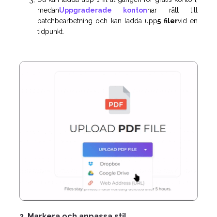
medan
Uppgraderade konton
har rätt till
batchbearbetning och kan ladda upp
5 filer
vid en
tidpunkt.
2. Markera och anpassa stil