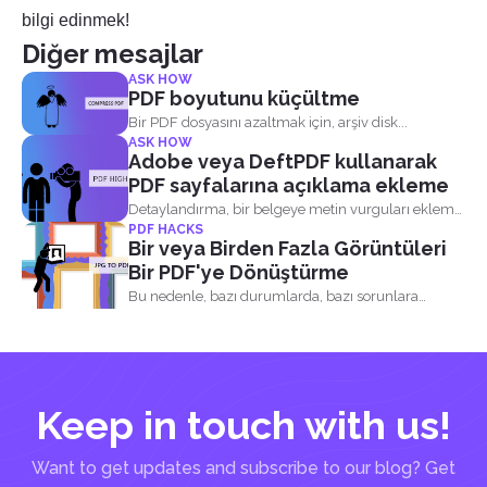
bilgi edinmek!
Diğer mesajlar
ASK HOW
PDF boyutunu küçültme
Bir PDF dosyasını azaltmak için, arşiv disk...
ASK HOW
Adobe veya DeftPDF kullanarak
PDF sayfalarına açıklama ekleme
Detaylandırma, bir belgeye metin vurguları ekleme
PDF HACKS
eylemidir ve bu...
Bir veya Birden Fazla Görüntüleri
Bir PDF'ye Dönüştürme
Bu nedenle, bazı durumlarda, bazı sorunlara
çözüm haline geldi...
Keep in touch with us!
Want to get updates and subscribe to our blog? Get