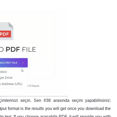
çimlerinizi seçin. Sen #38 arasında seçim yapabilirsiniz;
tput format is the results you will get once you download the
into text. If you choose aranabilir PDF, it will provide you with