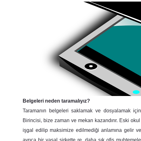
Belgeleri neden taramalıyız?
Taramanın belgeleri saklamak ve dosyalamak için t
Birincisi, bize zaman ve mekan kazandırır. Eski oku
işgal edilip maksimize edilmediği anlamına gelir 
ayrıca bir yasal şirkette re, daha sık ofis muhteme