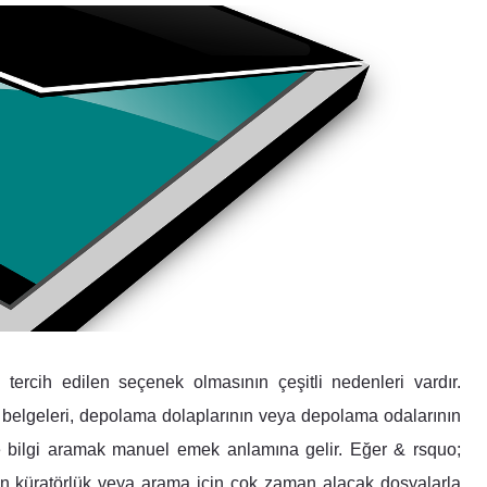
ercih edilen seçenek olmasının çeşitli nedenleri vardır.
l belgeleri, depolama dolaplarının veya depolama odalarının
ve bilgi aramak manuel emek anlamına gelir. Eğer & rsquo;
len küratörlük veya arama için çok zaman alacak dosyalarla