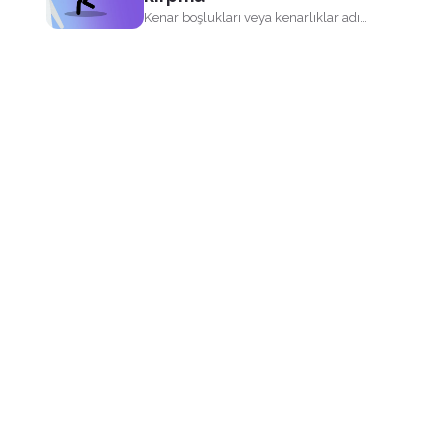
Kenar boşlukları veya kenarlıklar adı
verilen büy...