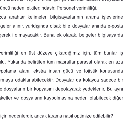
çüncü nedeni etkiler; ndash; Personel verimliliği.
zca anahtar kelimeleri bilgisayarlarının arama işlevlerine
lgeler alınır, yurtdışında olsak bile dosyalar anında e-posta
gerekli olmayacaktır. Buna ek olarak, belgeler bilgisayarda
erimliliği en üst düzeye çıkardığımız için, tüm bunlar iş
fu. Yukarıda belirtilen tüm masraflar parasal olarak en aza
, depolama alanı, ekstra insan gücü ve lojistik konusunda
armaya odaklanabilecektir. Dosyalar da kolayca sadece bir
te dosyaların bir kopyasını depolayarak yedeklenir. Bu aynı
laketler ve dosyaların kaybolmasına neden olabilecek diğer
için nedenlerdir, ancak tarama nasıl optimize edilebilir?