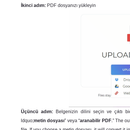
İkinci adım:
PDF dosyanızı yükleyin
Üçüncü adım:
Belgenizin dilini seçin ve çıktı bi
ldquo;
metin dosyası
” veya “
aranabilir PDF
.” The ou
file. If you choose a metin dosyası, it will convert it 