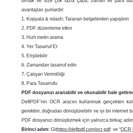
olmak ve size çok fazla çaba, zaman ve para tasa
avantajları şunlardır:
1. Kopyala & ndash; Taranan belgelerden yapıştırın
2. PDF düzenleme etkin
3. Hızlı metin arama
4. Yer Tasarruf Et
5. Erişilebilir
6. Zamandan tasarruf edin
7. Çalışan Verimliliği
8. Para Tasarrufu
PDF dosyanızı aranabilir ve okunabilir hale getir
DeftPDF'nin OCR aracını kullanmak gerçekten kola
gerektirir, doğrudan dönüştürebilir ve iyi bir internet
PDF dosyanızı dönüştürmek için yalnızca birkaç adım
Birinci adım:
Git
https://deftpdf.com/ocr-pdf
ve “
OCR 