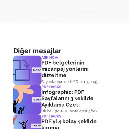
Diğer mesajlar
ASK HOW
PDF belgelerinin
mizanpaj yönlerini
düzeltme
Oryantasyon nedir? Tanım gereği,
PDF HACKS
yönlendirme kelimenin tam...
Infographic: PDF
Sayfalarını 3 şekilde
Ayıklama Özeti
Bir bakışta, PDF sayfalarını 3 farklı
PDF HACKS
şekilde nasıl...
PDF'yi 4 kolay şekilde
kırpma