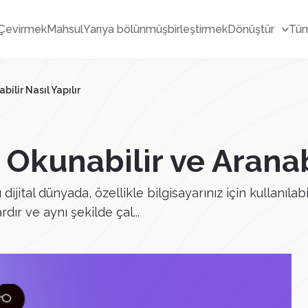
Çevirmek
Mahsul
Yarıya bölünmüş
birleştirmek
Dönüştür
Tüm
ilir Nasıl Yapılır
Okunabilir ve Aranabi
ijital dünyada, özellikle bilgisayarınız için kullanılabi
dır ve aynı şekilde çal...