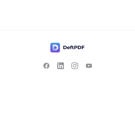
Bize Ulaşın
Popüler
Fiyatlandırma
Çevir
Geri bildirim
Düzenle