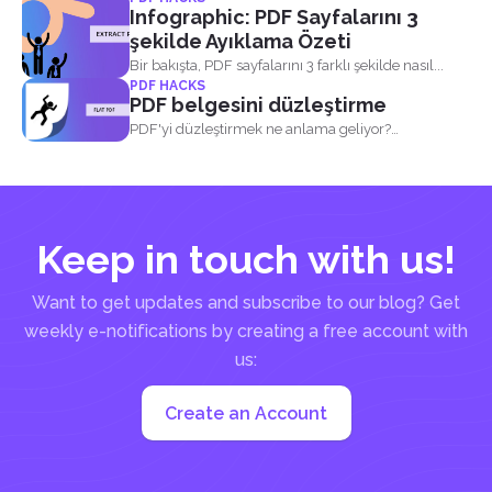
okuyucuların...
Infographic: PDF Sayfalarını 3
şekilde Ayıklama Özeti
Bir bakışta, PDF sayfalarını 3 farklı şekilde nasıl...
PDF HACKS
PDF belgesini düzleştirme
PDF'yi düzleştirmek ne anlama geliyor?
Doldurulabilir PDF, etkile...
Keep in touch with us!
Want to get updates and subscribe to our blog? Get
weekly e-notifications by creating a free account with
us:
Create an Account