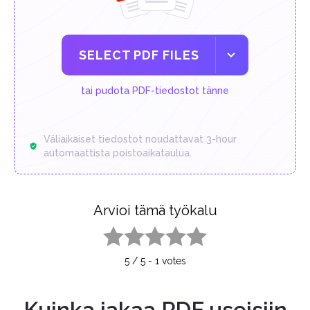
SELECT PDF FILES
tai pudota PDF-tiedostot tänne
Väliaikaiset tiedostot noudattavat 3-hour
automaattista poistoaikataulua.
Arvioi tämä työkalu
1 star
2 stars
3 stars
4 stars
5 stars
5
/
5
-
1
votes
Kuinka jakaa PDF useisiin