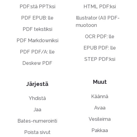
PDF:stä PPT:ksi
HTML PDF:ksi
PDF EPUB: lle
Illustrator (AI) PDF-
muotoon
PDF tekstiksi
OCR PDF: lle
PDF Markdowniksi
EPUB PDF: lle
PDF PDF/A: lle
STEP PDF:ksi
Deskew PDF
Muut
Järjestä
Käännä
Yhdistä
Avaa
Jaa
Vesileima
Bates-numerointi
Pakkaa
Poista sivut