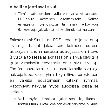
c. Valitse jaettavat sivut
Tämän vaihtoehdon avulla voit valita visuaalisesti
PDF-sivuja jakamisen osoittamiseksi. Valitse
esikatselun pienoiskuva tai siirrä aukoviivoja
(katkoviivoja) jakaaksesi sen vaatimuksesi mukaan.
Esimerkiksi:
Sinulla on PDF-tiedosto, jossa on 4
sivua ja haluat jakaa sen kolmeen uuteen
asiakirjaan. Ensimmäisessä asiakirjassa on 1 sivu
(sivu 1) ja toisessa asiakirjassa on 2 sivua (sivu 2 ja
3) ja viimeisellä tiedostolla on 1 sivu (sivu 4).
Tämän saavuttamiseksi napsauttamalla sivuja ja
aukkoja luodaksesi ryhmittelyn. Sivut korostetaan
eri väreillä edustamaan kutakin ryhmää.
Katkoviivat näkyvät myös aukkoissa, joissa se
jaetaan.
Voit myös ilmoittaa jakamisen kirjoittamalla
tekstiruutuun. Erota jokainen asiakirjaryhmä pilkulla.