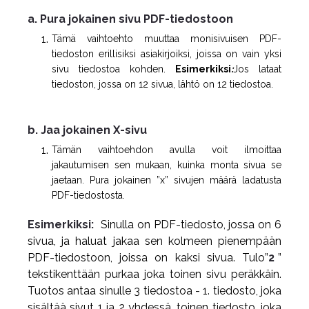
a. Pura jokainen sivu PDF-tiedostoon
Tämä vaihtoehto muuttaa monisivuisen PDF-
tiedoston erillisiksi asiakirjoiksi, joissa on vain yksi
sivu tiedostoa kohden.
Esimerkiksi
:
Jos lataat
tiedoston, jossa on 12 sivua, lähtö on 12 tiedostoa.
b. Jaa jokainen X-sivu
Tämän vaihtoehdon avulla voit ilmoittaa
jakautumisen sen mukaan, kuinka monta sivua se
jaetaan. Pura jokainen ”x” sivujen määrä ladatusta
PDF-tiedostosta.
Esimerkiksi:
Sinulla on PDF-tiedosto, jossa on 6
sivua, ja haluat jakaa sen kolmeen pienempään
PDF-tiedostoon, joissa on kaksi sivua. Tulo”
2
”
tekstikenttään purkaa joka toinen sivu peräkkäin.
Tuotos antaa sinulle 3 tiedostoa - 1. tiedosto, joka
sisältää sivut 1 ja 2 yhdessä, toinen tiedosto, joka