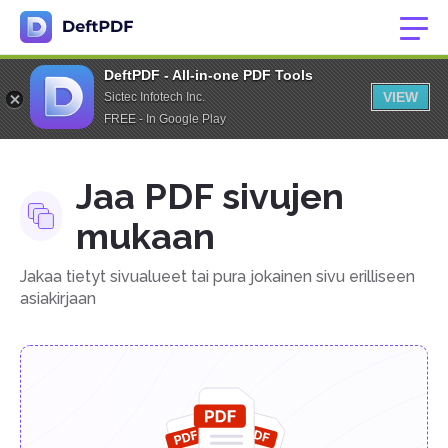
DeftPDF - All-in-one PDF Tools
VIEW
Sictec Infotech Inc.
FREE - In Google Play
Jaa PDF sivujen
mukaan
Jakaa tietyt sivualueet tai pura jokainen sivu erilliseen
asiakirjaan