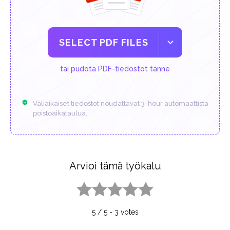
SELECT PDF FILES
tai pudota PDF-tiedostot tänne
Väliaikaiset tiedostot noudattavat 3-hour automaattista
poistoaikataulua.
Arvioi tämä työkalu
1 star
2 stars
3 stars
4 stars
5 stars
5
/
5
-
3
votes