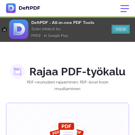
DeftPDF - All-in-one PDF Tools
VIEW
Sictec Infotech Inc.
FREE - In Google Play
Rajaa PDF-työkalu
PDF-reunusten rajaaminen, PDF-sivun koon
muuttaminen