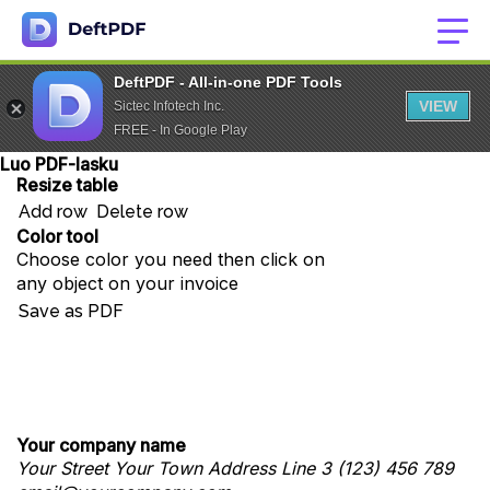
DeftPDF - All-in-one PDF Tools
VIEW
Sictec Infotech Inc.
FREE - In Google Play
Luo PDF-lasku
Resize table
Add row
Delete row
Color tool
Choose color you need then click on
any object on your invoice
Save as PDF
Your company name
Your Street
Your Town
Address Line 3
(123) 456 789