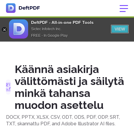
DeftPDF - All-in-one PDF Tools
VIEW
Sictec Infotech Inc.
FREE - In Google Play
Käännä asiakirja
välittömästi ja säilytä
minkä tahansa
muodon asettelu
DOCX, PPTX, XLSX, CSV, ODT, ODS, PDF, ODP, SRT,
TXT, skannattu PDF, and Adobe Illustrator AI files.