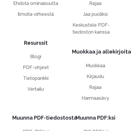
Ehdota ominaisuutta
Rajaa
Ilmoita virheestä
Jaa puoliksi
Keskustele PDF-
tiedoston kanssa
Resurssit
Muokkaa ja allekirjoita
Blogi
Muokkaa
PDF-ohjeet
Kirjaudu
Tietopankki
Rajaa
Vertailu
Harmaasävy
Muunna PDF-tiedostosta
Muunna PDF:ksi