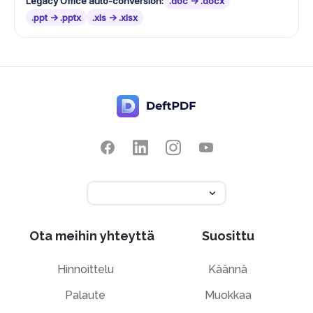
Legacy Office auto-conversion:
.doc -> .docx
.ppt -> .pptx
.xls -> .xlsx
Ota meihin yhteyttä
Suosittu
Hinnoittelu
Käännä
Palaute
Muokkaa