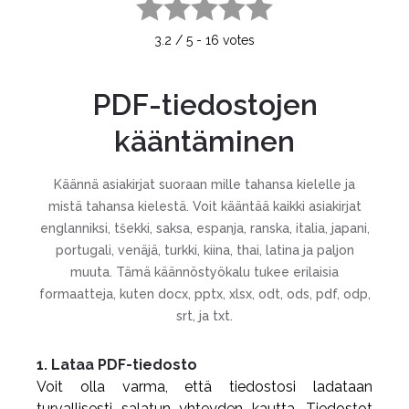
1 star
2 stars
3 stars
4 stars
5 stars
3.2
/
5
-
16
votes
PDF-tiedostojen
kääntäminen
Käännä asiakirjat suoraan mille tahansa kielelle ja
mistä tahansa kielestä. Voit kääntää kaikki asiakirjat
englanniksi, tšekki, saksa, espanja, ranska, italia, japani,
portugali, venäjä, turkki, kiina, thai, latina ja paljon
muuta. Tämä käännöstyökalu tukee erilaisia
formaatteja, kuten docx, pptx, xlsx, odt, ods, pdf, odp,
srt, ja txt.
1. Lataa PDF-tiedosto
Voit olla varma, että tiedostosi ladataan
turvallisesti salatun yhteyden kautta. Tiedostot