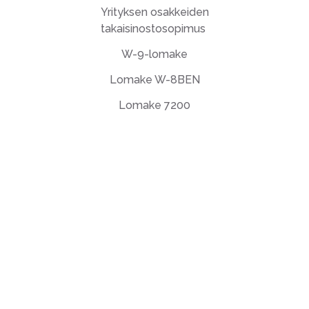
Yrityksen osakkeiden
takaisinostosopimus
W-9-lomake
Lomake W-8BEN
Lomake 7200
Loppukäyttäjän lisenssisopimus
Tietosuojakäytäntö
Käyttöehdot
support@deftpdf.com
Open Source Notices