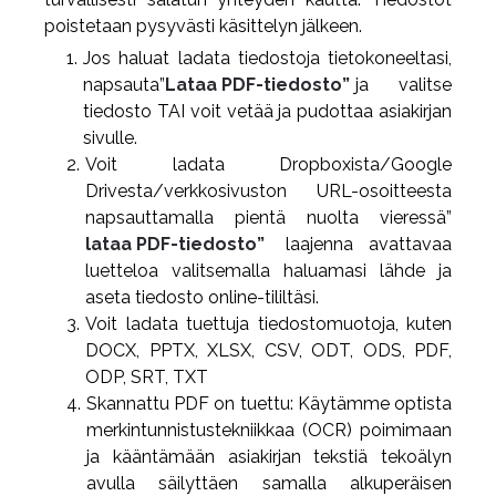
poistetaan pysyvästi käsittelyn jälkeen.
Jos haluat ladata tiedostoja tietokoneeltasi,
napsauta”
Lataa PDF-tiedosto”
ja valitse
tiedosto TAI voit vetää ja pudottaa asiakirjan
sivulle.
Voit ladata Dropboxista/Google
Drivesta/verkkosivuston URL-osoitteesta
napsauttamalla pientä nuolta vieressä”
lataa PDF-tiedosto”
laajenna avattavaa
luetteloa valitsemalla haluamasi lähde ja
aseta tiedosto online-tililtäsi.
Voit ladata tuettuja tiedostomuotoja, kuten
DOCX, PPTX, XLSX, CSV, ODT, ODS, PDF,
ODP, SRT, TXT
Skannattu PDF on tuettu: Käytämme optista
merkintunnistustekniikkaa (OCR) poimimaan
ja kääntämään asiakirjan tekstiä tekoälyn
avulla säilyttäen samalla alkuperäisen