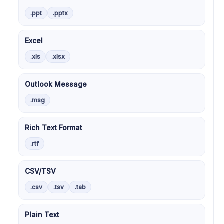
.ppt
.pptx
Excel
.xls
.xlsx
Outlook Message
.msg
Rich Text Format
.rtf
CSV/TSV
.csv
.tsv
.tab
Plain Text