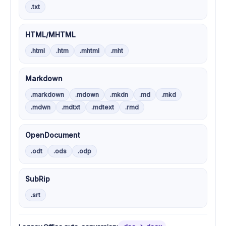
.txt
HTML/MHTML
.html
.htm
.mhtml
.mht
Markdown
.markdown
.mdown
.mkdn
.md
.mkd
.mdwn
.mdtxt
.mdtext
.rmd
OpenDocument
.odt
.ods
.odp
SubRip
.srt