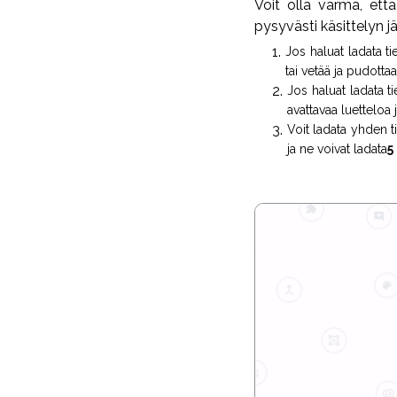
Voit olla varma, että
pysyvästi käsittelyn j
Jos haluat ladata ti
tai vetää ja pudottaa
Jos haluat ladata t
avattavaa luetteloa j
Voit ladata yhden ti
ja ne voivat ladata
5