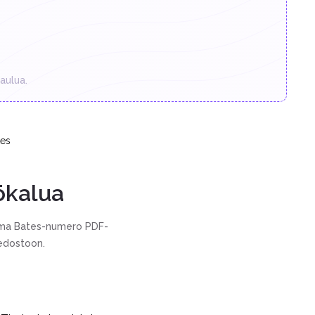
aulua.
es
ökalua
Leima Bates-numero PDF-
iedostoon.