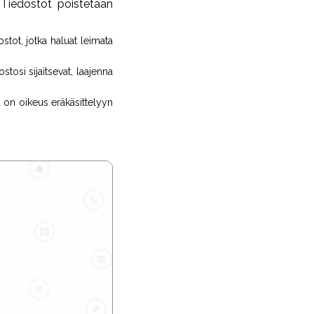
. Tiedostot poistetaan
dostot, jotka haluat leimata
tosi sijaitsevat, laajenna
ä on oikeus eräkäsittelyyn