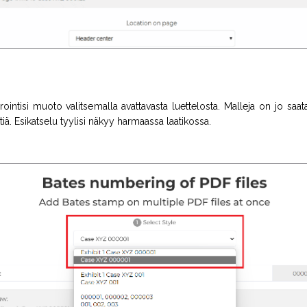
ointisi muoto valitsemalla avattavasta luettelosta. Malleja on jo saata
ä. Esikatselu tyylisi näkyy harmaassa laatikossa.