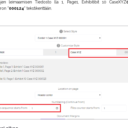
tojen leimaamisen Tiedosto lla 1, Page1, Exhibitibit 10 CaseXYZ
ron ”
000124
” tekstikenttään.