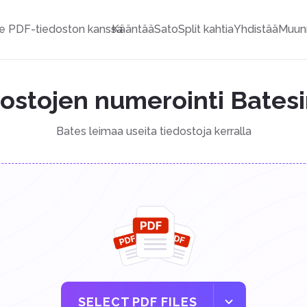
e PDF-tiedoston kanssa
Kääntää
Sato
Split kahtia
Yhdistää
Muun
ostojen numerointi Batesi
Bates leimaa useita tiedostoja kerralla
SELECT PDF FILES