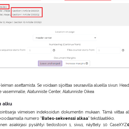
leiman asettamista. Se voidaan sijoittaa seuraavilla alueilla sivun: He
te vasemmalle, Alatunniste Center, Alatunniste Oikea
 alku
ointisarja viimeisen indeksoidun dokumentin mukaan. Tämä viittaa al
ä koodaamalla numero ”
Bates-sekvenssi alkaa
” tekstilaatikko.
inen asiakirjasi pysähtyi tiedostoon 1, sivu1, näyttely 10 CaseXYZ