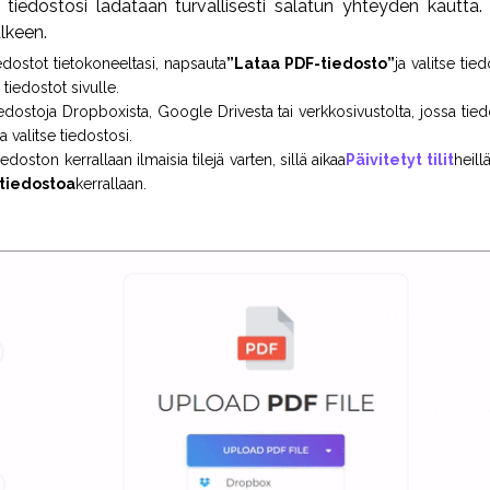
 tiedostosi ladataan turvallisesti salatun yhteyden kautta
älkeen.
edostot tietokoneeltasi, napsauta
”Lataa PDF-tiedosto”
ja valitse tie
 tiedostot sivulle.
iedostoja Dropboxista, Google Drivesta tai verkkosivustolta, jossa tiedos
a valitse tiedostosi.
edoston kerrallaan ilmaisia tilejä varten, sillä aikaa
Päivitetyt tilit
heill
 tiedostoa
kerrallaan.