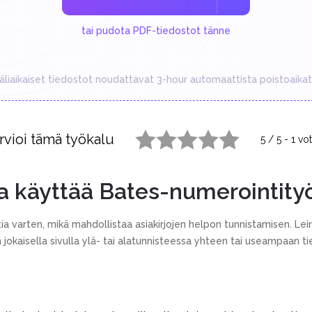
tai pudota PDF-tiedostot tänne
äliaikaiset tiedostot noudattavat 3-hour automaattista poistoaikat
rvioi tämä työkalu
5
/
5
-
1
vot
1 star
2 stars
3 stars
4 stars
5 stars
a käyttää Bates-numerointity
ntia varten, mikä mahdollistaa asiakirjojen helpon tunnistamisen. 
 jokaisella sivulla ylä- tai alatunnisteessa yhteen tai useampaan t