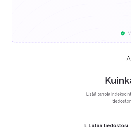
V
A
Kuink
Lisää tarroja indeksoi
tiedoston
1. Lataa tiedostosi