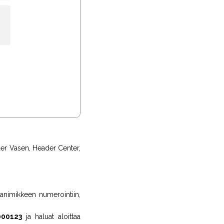
ader Vasen, Header Center,
animikkeen numerointiin,
000123
ja haluat aloittaa