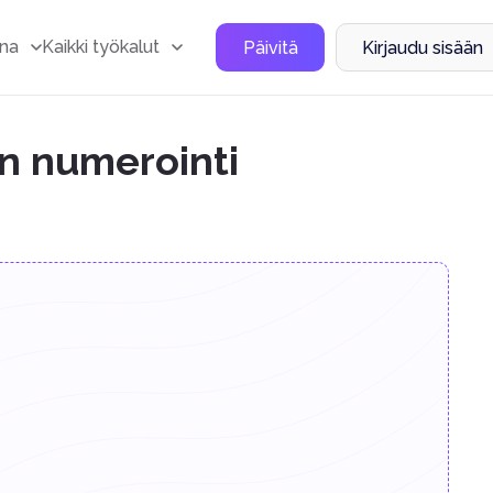
na
Kaikki työkalut
Päivitä
Kirjaudu sisään
n numerointi