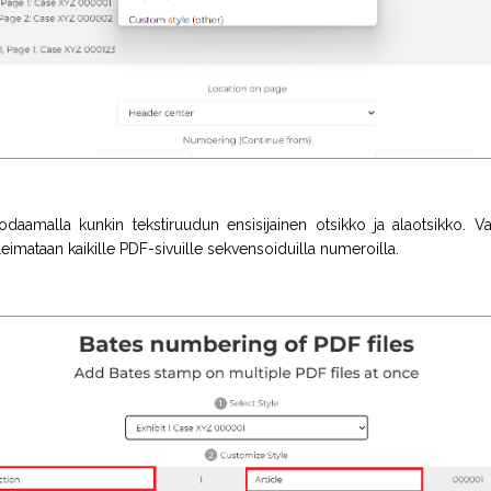
daamalla kunkin tekstiruudun ensisijainen otsikko ja alaotsikko. Val
 leimataan kaikille PDF-sivuille sekvensoiduilla numeroilla.