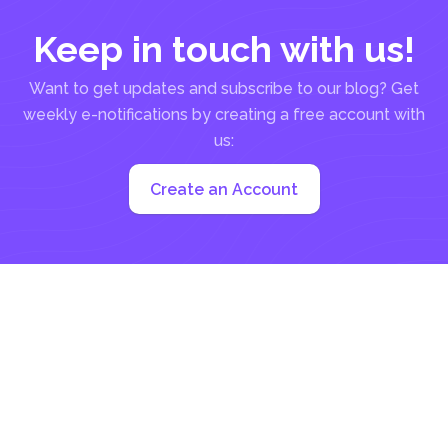
Keep in touch with us!
Want to get updates and subscribe to our blog? Get
weekly e-notifications by creating a free account with
us:
Create an Account