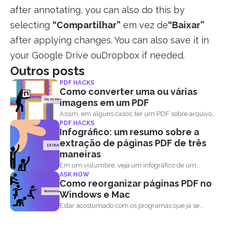
after annotating, you can also do this by
selecting
“Compartilhar”
em vez de
“Baixar”
after applying changes. You can also save it in
your Google Drive ouDropbox if needed.
Outros posts
PDF HACKS
Como converter uma ou várias
imagens em um PDF
Assim, em alguns casos, ter um PDF sobre arquivos
PDF HACKS
de...
Infográfico: um resumo sobre a
extração de páginas PDF de três
maneiras
Em um vislumbre, veja um infográfico de um
ASK HOW
pager...
Como reorganizar páginas PDF no
Windows e Mac
Estar acostumado com os programas que já se
tornaram o...