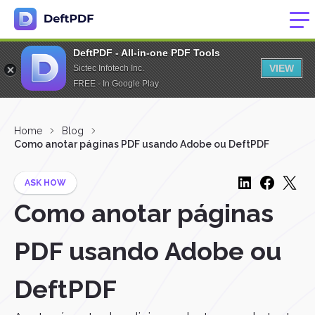
DeftPDF - All-in-one PDF Tools
VIEW
Sictec Infotech Inc.
FREE - In Google Play
Home
Blog
Como anotar páginas PDF usando Adobe ou DeftPDF
ASK HOW
Como anotar páginas
PDF usando Adobe ou
DeftPDF