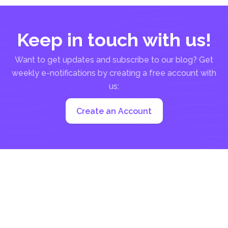
Keep in touch with us!
Want to get updates and subscribe to our blog? Get
weekly e-notifications by creating a free account with
us:
Create an Account