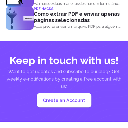
Há mais de duas maneiras de criar um formulário...
PDF HACKS
Como extrair PDF e enviar apenas
páginas selecionadas
Você precisa enviar um arquivo PDF para alguém,
mas...
Keep in touch with us!
Want to get updates and subscribe to our blog? Get
weekly e-notifications by creating a free account with
us:
Create an Account