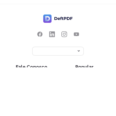
Fale Conosco
Popular
Preços
Traduzir
Comentários
Editar
Sugerir um recurso
Recortar
Reportar um bug
Divida ao meio