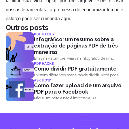
facilitar sua vida, optar por um arquivo PDF e usar
nossas ferramentas - a promessa de economizar tempo e
esforço pode ser cumprida aqui.
Outros posts
PDF HACKS
Infográfico: um resumo sobre a
extração de páginas PDF de três
maneiras
Em um vislumbre, veja um infográfico de um
PDF HACKS
pager...
Como dividir PDF gratuitamente
Existem diferentes maneiras de dividir. Você pode
ASK HOW
dividir PDF por...
Como fazer upload de um arquivo
PDF para o Facebook
Não é um mito e não é impossível. O...