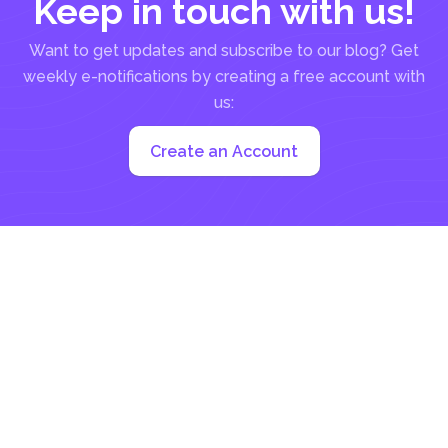
Keep in touch with us!
Want to get updates and subscribe to our blog? Get
weekly e-notifications by creating a free account with
us:
Create an Account