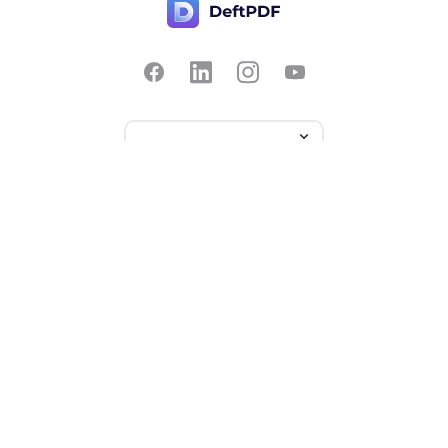
Fale Conosco
Popular
Preços
Traduzir
Comentários
Editar
Sugerir um recurso
Recortar
Reportar um bug
Divida ao meio
Conversar com PDF
Recursos