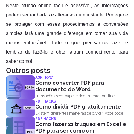
Neste mundo online fácil e acessível, as informações
podem ser roubadas e alteradas num instante. Proteger e
se proteger com esses procedimentos e conversões
simples fará uma grande diferença em tornar sua vida
menos vulnerável. Tudo o que precisamos fazer é
lembrar de fazê-lo e obter algum conhecimento para
saber como!
Outros posts
ASK HOW
Como converter PDF para
documento do Word
Transações sem papel e documentos on-line
PDF HACKS
definitivamente tornaram nossas...
Como dividir PDF gratuitamente
Existem diferentes maneiras de dividir. Você pode
PDF HACKS
dividir PDF por...
Como fazer 21 truques em Excel e
PDF para ser como um