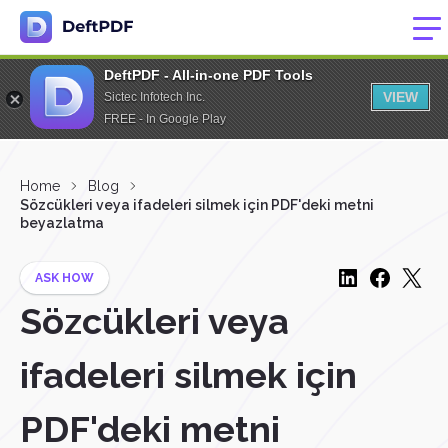
DeftPDF - All-in-one PDF Tools
VIEW
Sictec Infotech Inc.
FREE - In Google Play
Home
Blog
Sözcükleri veya ifadeleri silmek için PDF'deki metni
beyazlatma
ASK HOW
Sözcükleri veya
ifadeleri silmek için
PDF'deki metni