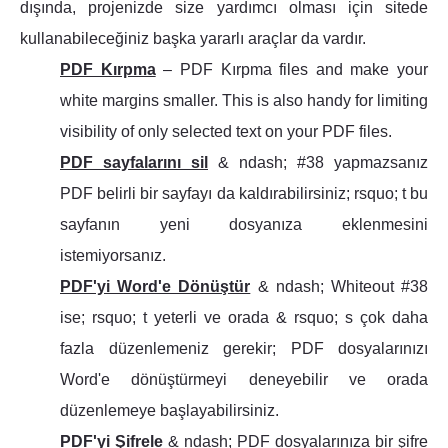
dışında, projenizde size yardımcı olması için sitede
kullanabileceğiniz başka yararlı araçlar da vardır.
PDF Kırpma
– PDF Kırpma files and make your
white margins smaller. This is also handy for limiting
visibility of only selected text on your PDF files.
PDF sayfalarını sil
& ndash; #38 yapmazsanız
PDF belirli bir sayfayı da kaldırabilirsiniz; rsquo; t bu
sayfanın yeni dosyanıza eklenmesini
istemiyorsanız.
PDF'yi Word'e Dönüştür
& ndash; Whiteout #38
ise; rsquo; t yeterli ve orada & rsquo; s çok daha
fazla düzenlemeniz gerekir; PDF dosyalarınızı
Word'e dönüştürmeyi deneyebilir ve orada
düzenlemeye başlayabilirsiniz.
PDF'yi Şifrele
& ndash; PDF dosyalarınıza bir şifre