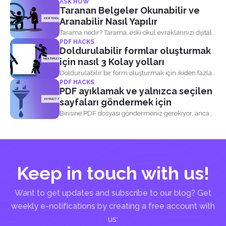
ASK HOW
Taranan Belgeler Okunabilir ve
Aranabilir Nasıl Yapılır
Tarama nedir? Tarama, eski okul evraklarınızı dijital
PDF HACKS
d...
Doldurulabilir formlar oluşturmak
için nasıl 3 Kolay yolları
Doldurulabilir bir form oluşturmak için ikiden fazla
PDF HACKS
yol...
PDF ayıklamak ve yalnızca seçilen
sayfaları göndermek için
Birisine PDF dosyası göndermeniz gerekiyor, ancak
bu dosya hassas...
Keep in touch with us!
Want to get updates and subscribe to our blog? Get
weekly e-notifications by creating a free account with
us: