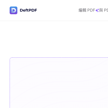
編輯 PDF
與 P