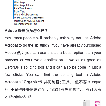
Adobe 杂技演员怎么样？
Yes, most people will probably ask why not use Adobe
Acrobat to do the splitting? If you have already purchased
Adobe 然后you can use this as a better option than your
browser or your word application. It works as good as
DeftPDF’s splitting tool and it can also be done in just a
few clicks. You can find the splitting tool in Adobe
Acrobat’s
“Organize& 共同制度;
工具。 但不要 & rsquo
的; 不希望能够使用这个，当你只有免费版本. 只有订阅者
才能访问此功能。