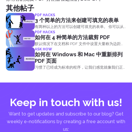
其他帖子
PDF HACKS
3 个简单的方法来创建可填充的表单
有两种以上的方法可以创建可填充的表单。 你可以从
PDF HACKS
微软 Word，Excel，PowerPoint 创建它，使用在线设
如何在 4 种简单的方法裁剪 PDF
计师工具和现成的形式，如谷歌表单或 JotForm，或
默认情况下在文档和 PDF 文件中设置大量称为边距或
创建可填充的 PDF 使用 PDF 编辑器在线，如文件格
ASK HOW
边框的空格。 这些边框是可选的，可以在可编辑的文
式文件。 在这里，我们将向您展示如何在不支付任何
如何在 Windows 和 Mac 中重新排列
档应用程序（如 Microsoft Word）中进行调整，但
费用的情况下轻松做到这一点的 3 种不同的方式！ 让
PDF 页面
是，如果文件已转换为不可编辑的格式，则读取器无
& rsquo 的; s 开始与离线方式 & ndash 的; 使用微软应
习惯了已经成为标准的程序，让我们感觉就像我们正
法在首次创建时以相同的方式调整可见区域。 虽然这
用程序. #38；非生物安全方案； 创建可填充的微软
在手写工作，不用说 Microsoft Office 程序会这样对我
是这种情况, 有 & rsquo 的; s 绕过设置使用其他工具在
Word...
们。 当然，它使创建和编辑文档变得容易，但是，将
线和离线的方法. 有四种简单的方法来做到这一点，只
PDF 文件添加到列表不会与处理 Word 文档相同。 一
需要几分钟的时间，使用离线工具完成它阿杜比杂技
个 PDF 文件可能需要另一个工具进行编辑，它可能不
演员&nbsp; 和 &nbsp; 微软 Word 或更方便，你可以
Keep in touch with us!
像那些已经设置为规范一样熟悉，但一旦你 & rsquo
在线使用免费的 PDF 编辑器，如文件格式文件。
的; 重新设置所有这些编辑工具,你会发现 PDF 是所有
#38；非生物安全方案； Using...
#38 后非常简单; ndash 的; 它只是习惯它的问题.
Want to get updates and subscribe to our blog? Get
#38；非生物安全方案； 我应该使用什么工具？ 有在
weekly e-notifications by creating a free account with
市场上可用的选项，它很容易在网上访问。 一种选择
us: