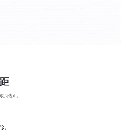
边距
更改页边距。
除。