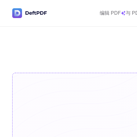
编辑 PDF
与 P