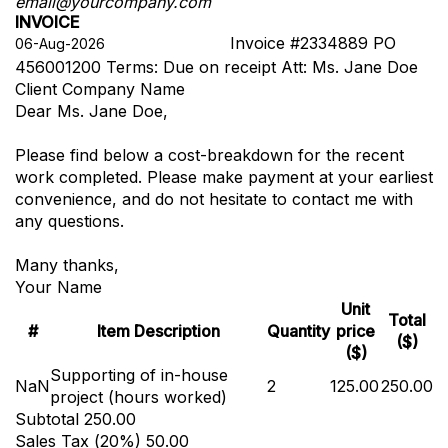
email@yourcompany.com
INVOICE
Invoice #2334889
PO
456001200
Terms: Due on receipt
Att: Ms. Jane Doe
Client Company Name
Dear Ms. Jane Doe,
Please find below a cost-breakdown for the recent
work completed. Please make payment at your earliest
convenience, and do not hesitate to contact me with
any questions.
Many thanks,
Your Name
Unit
Total
#
Item Description
Quantity
price
($)
($)
Supporting of in-house
NaN
2
125.00
250.00
project (hours worked)
Subtotal
250.00
Sales Tax (
20
%)
50.00