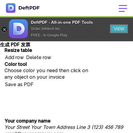
DeftPDF - All-in-one PDF Tools
VIEW
Sictec Infotech Inc.
FREE - In Google Play
生成 PDF 发票
Resize table
Add row
Delete row
Color tool
Choose color you need then click on
any object on your invoice
Save as PDF
Your company name
Your Street
Your Town
Address Line 3
(123) 456 789