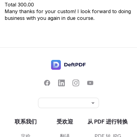
Total
300.00
Many thanks for your custom! I look forward to doing
business with you again in due course.
联系我们
受欢迎
从 PDF 进行转换
定价
翻译
PDF 转 JPG