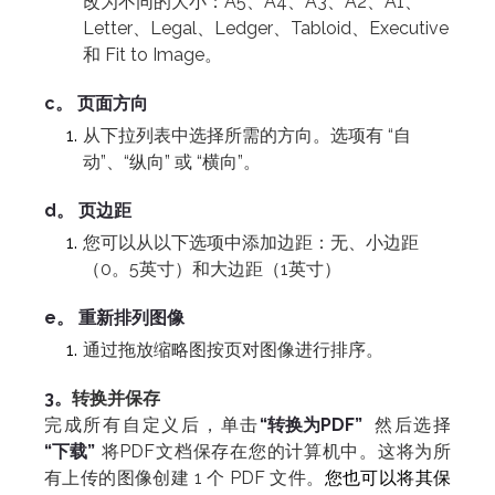
改为不同的大小：A5、A4、A3、A2、A1、
Letter、Legal、Ledger、Tabloid、Executive
和 Fit to Image。
c。 页面方向
从下拉列表中选择所需的方向。选项有 “自
动”、“纵向” 或 “横向”。
d。 页边距
您可以从以下选项中添加边距：无、小边距
（0。5英寸）和大边距（1英寸）
e。 重新排列图像
通过拖放缩略图按页对图像进行排序。
3。
转换并保存
完成所有自定义后，单击
“转换为PDF”
然后选择
“下载”
将PDF文档保存在您的计算机中。这将为所
有上传的图像创建 1 个 PDF 文件。
您也可以将其保