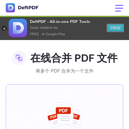
DeftPDF - All-in-one PDF Tools
VIEW
Sictec Infotech Inc.
FREE - In Google Play
在线合并 PDF 文件
将多个 PDF 合并为一个文件