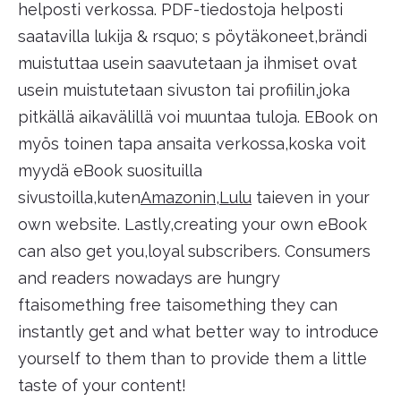
helposti verkossa. PDF-tiedostoja helposti
saatavilla lukija & rsquo; s pöytäkoneet,brändi
muistuttaa usein saavutetaan ja ihmiset ovat
usein muistutetaan sivuston tai profiilin,joka
pitkällä aikavälillä voi muuntaa tuloja. EBook on
myös toinen tapa ansaita verkossa,koska voit
myydä eBook suosituilla
sivustoilla,kuten
Amazonin
,
Lulu
taieven in your
own website. Lastly,creating your own eBook
can also get you,loyal subscribers. Consumers
and readers nowadays are hungry
ftaisomething free taisomething they can
instantly get and what better way to introduce
yourself to them than to provide them a little
taste of your content!