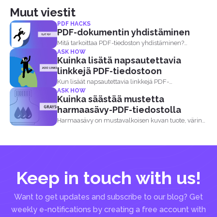
Muut viestit
PDF HACKS
PDF-dokumentin yhdistäminen
Mitä tarkoittaa PDF-tiedoston yhdistäminen?
ASK HOW
Täytettävä PDF-tiedosto tarkoittaa...
Kuinka lisätä napsautettavia
linkkejä PDF-tiedostoon
Kun lisäät napsautettavia linkkejä PDF-
ASK HOW
dokumenttiin, lukijat voivat tehdä kaksi...
Kuinka säästää mustetta
harmaasävy-PDF-tiedostolla
Harmaasävy on mustavalkoisen kuvan tuote, värin
puuttuminen valokuvassa...
Keep in touch with us!
Want to get updates and subscribe to our blog? Get
weekly e-notifications by creating a free account with