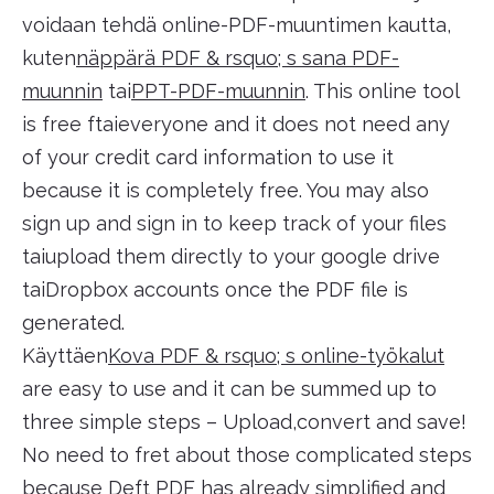
voidaan tehdä online-PDF-muuntimen kautta,
kuten
näppärä PDF & rsquo; s sana PDF-
muunnin
tai
PPT-PDF-muunnin
. This online tool
is free ftaieveryone and it does not need any
of your credit card information to use it
because it is completely free. You may also
sign up and sign in to keep track of your files
taiupload them directly to your google drive
taiDropbox accounts once the PDF file is
generated.
Käyttäen
Kova PDF & rsquo; s online-työkalut
are easy to use and it can be summed up to
three simple steps – Upload,convert and save!
No need to fret about those complicated steps
because Deft PDF has already simplified and