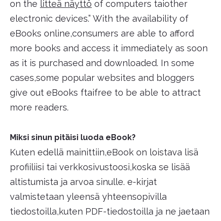
on the
litteä näyttö
of computers taiother
electronic devices.” With the availability of
eBooks online,consumers are able to afford
more books and access it immediately as soon
as it is purchased and downloaded. In some
cases,some popular websites and bloggers
give out eBooks ftaifree to be able to attract
more readers.
Miksi sinun pitäisi luoda eBook?
Kuten edellä mainittiin,eBook on loistava lisä
profiiliisi tai verkkosivustoosi,koska se lisää
altistumista ja arvoa sinulle. e-kirjat
valmistetaan yleensä yhteensopivilla
tiedostoilla,kuten PDF-tiedostoilla ja ne jaetaan