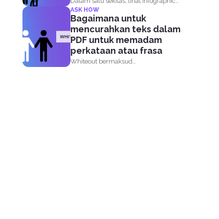
Dalam satu sekilas, lihat infographic
ASK HOW
satu pager tentang cara mengekstrak...
Bagaimana untuk
mencurahkan teks dalam
PDF untuk memadam
perkataan atau frasa
Whiteout bermaksud
menyembunyikan, mengosongkan
atau memadam sebarang maklumat
pada fail...