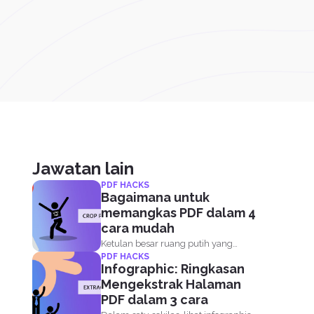
Jawatan lain
PDF HACKS
Bagaimana untuk
memangkas PDF dalam 4
cara mudah
Ketulan besar ruang putih yang
PDF HACKS
dipanggil margin atau sempadan
Infographic: Ringkasan
ditetapkan...
Mengekstrak Halaman
PDF dalam 3 cara