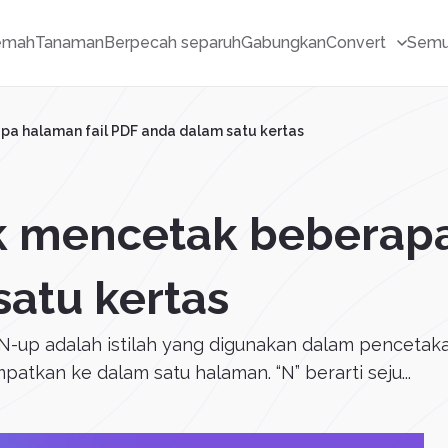
emah
Tanaman
Berpecah separuh
Gabungkan
Convert
Semu
a halaman fail PDF anda dalam satu kertas
 mencetak beberapa
atu kertas
-up adalah istilah yang digunakan dalam pencetakan
atkan ke dalam satu halaman. “N” berarti seju...