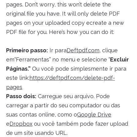
pages. Don’t worry, this won’t delete the
original file you have. It will only delete PDF
pages on your uploaded copy ecreate a new
PDF file for you. Here’s how you can do it:
Primeiro passo:
Ir para
Deftpdf.com
, clique
em“Ferramentas” no menu e selecione “
Excluir
Páginas.”
Ou você pode simplesmente ir para
este link:
https://deftpdf.com/delete-pdf-
pages
Passo dois:
Carregue seu arquivo. Pode
carregar a partir do seu computador ou das
suas contas online, como o
Google Drive
e
Dropbox
ou você também pode fazer upload
de um site usando URL.