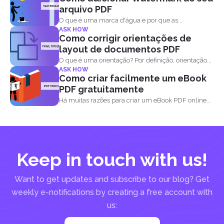
arquivo PDF
O que é uma marca d'água e por que as...
ASK HOW
Como corrigir orientações de
layout de documentos PDF
O que é uma orientação? Por definição, orientação...
ASK HOW
Como criar facilmente um eBook
PDF gratuitamente
Há muitas razões para criar um eBook PDF online...
Keep in touch with us!
Want to get updates and subscribe to our blog? Get
weekly e-notifications by creating a free account with
us: