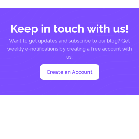
Keep in touch with us!
Want to get updates and subscribe to our blog? Get
weekly e-notifications by creating a free account with
us:
Create an Account