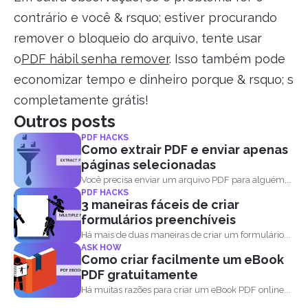
contrário e você & rsquo; estiver procurando
remover o bloqueio do arquivo, tente usar
o
PDF hábil senha remover
. Isso também pode
economizar tempo e dinheiro porque & rsquo; s
completamente grátis!
Outros posts
PDF HACKS
Como extrair PDF e enviar apenas
páginas selecionadas
Você precisa enviar um arquivo PDF para alguém,
PDF HACKS
mas...
3 maneiras fáceis de criar
formulários preenchíveis
Há mais de duas maneiras de criar um formulário...
ASK HOW
Como criar facilmente um eBook
PDF gratuitamente
Há muitas razões para criar um eBook PDF online...