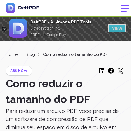
DeftPDF - All-in-one PDF Tools
VIEW
Sictec Infotech Inc.
FREE - In Google Play
Home
Blog
Como reduzir o tamanho do PDF
ASK HOW
Como reduzir o
tamanho do PDF
Para reduzir um arquivo PDF, você precisa de
um software de compressão de PDF que
diminua seu espaço em disco de arquivo em