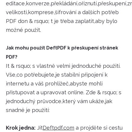
editace,konverze,překládání,oříznutí,přeskupení,
velikosti,komprese,šifrování a dalších potřeb
PDF don & rsquo; t je třeba zaplatit,aby bylo
možné použít.
Jak mohu použít DeftPDF k přeskupení stránek
PDF?
It & rsquo; s vlastně velmi jednoduché použití.
Vše,co potřebujete,je stabilní připojení k
internetu a váš prohlížeč,abyste mohli
přistupovat a upravovat online. Zde & rsquo; s
jednoduchý průvodce,který vám ukáže,jak
snadné je použití:
Krok jedna:
Jít
Deftpdf.com
a projděte si cestu