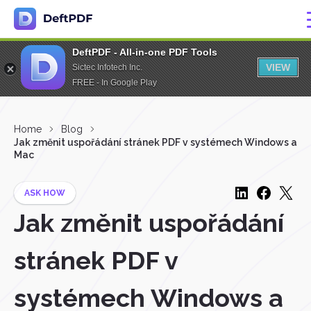
DeftPDF - All-in-one PDF Tools
VIEW
Sictec Infotech Inc.
FREE - In Google Play
Home
Blog
Jak změnit uspořádání stránek PDF v systémech Windows a
Mac
ASK HOW
Jak změnit uspořádání
stránek PDF v
systémech Windows a