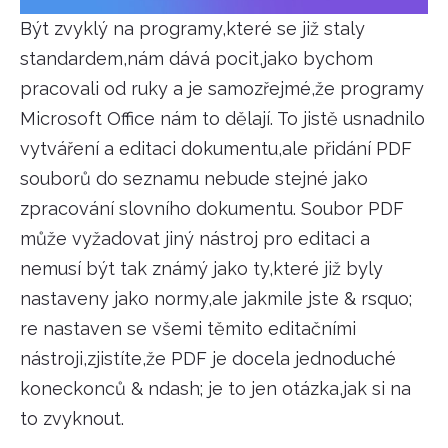
Být zvyklý na programy,které se již staly
standardem,nám dává pocit,jako bychom
pracovali od ruky a je samozřejmé,že programy
Microsoft Office nám to dělají. To jistě usnadnilo
vytváření a editaci dokumentu,ale přidání PDF
souborů do seznamu nebude stejné jako
zpracování slovního dokumentu. Soubor PDF
může vyžadovat jiný nástroj pro editaci a
nemusí být tak známý jako ty,které již byly
nastaveny jako normy,ale jakmile jste & rsquo;
re nastaven se všemi těmito editačními
nástroji,zjistíte,že PDF je docela jednoduché
koneckonců & ndash; je to jen otázka,jak si na
to zvyknout.