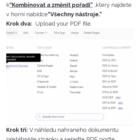
k
“Kombinovat a změnit pořadí”
,který najdete
v horní nabídce
“Všechny nástroje.”
Krok dva:
Upload your PDF file.
Krok tři:
V náhledu nahraného dokumentu
přetáhněte stránky a seřaďte PDF podle