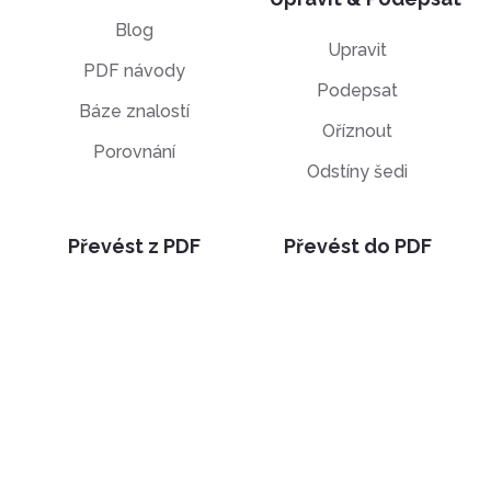
Blog
Upravit
PDF návody
Podepsat
Báze znalostí
Oříznout
Porovnání
Odstíny šedi
Převést z PDF
Převést do PDF
PDF na JPG
JPG do PDF
PDF do Wordu
PPT do PDF
PDF do Excelu
Word do PDF
PDF na PPT
HTML do PDF
PDF do EPUB
Illustrator (AI) do
PDF