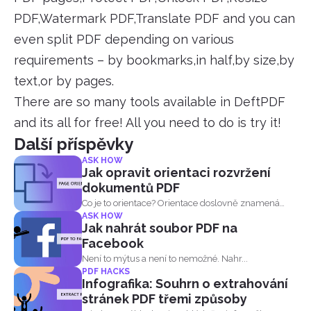
PDF,Watermark PDF,Translate PDF and you can
even split PDF depending on various
requirements – by bookmarks,in half,by size,by
text,or by pages.
There are so many tools available in DeftPDF
and its all for free! All you need to do is try it!
Další příspěvky
ASK HOW
Jak opravit orientaci rozvržení
dokumentů PDF
Co je to orientace? Orientace doslovně znamená
ASK HOW
orientaci. Je definov...
Jak nahrát soubor PDF na
Facebook
Není to mýtus a není to nemožné. Nahr...
PDF HACKS
Infografika: Souhrn o extrahování
stránek PDF třemi způsoby