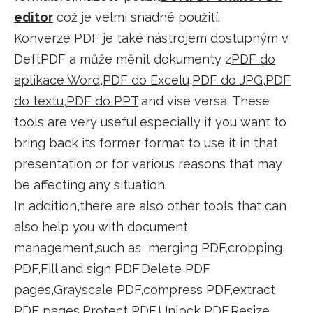
editor
což je velmi snadné použití.
Konverze PDF je také nástrojem dostupným v
DeftPDF a může měnit dokumenty z
PDF do
aplikace Word
,
PDF do Excelu
,
PDF do JPG
,
PDF
do textu
,
PDF do PPT
,and vise versa. These
tools are very useful especially if you want to
bring back its former format to use it in that
presentation or for various reasons that may
be affecting any situation.
In addition,there are also other tools that can
also help you with document
management,such as merging PDF,cropping
PDF,Fill and sign PDF,Delete PDF
pages,Grayscale PDF,compress PDF,extract
PDF pages,Protect PDF,Unlock PDF,Resize