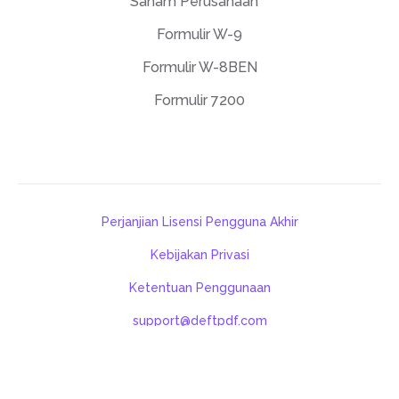
Saham Perusahaan
Formulir W-9
Formulir W-8BEN
Formulir 7200
Perjanjian Lisensi Pengguna Akhir
Kebijakan Privasi
Ketentuan Penggunaan
support@deftpdf.com
Open Source Notices
Made in USA
©DeftPDF, building PDF tools since 2013.