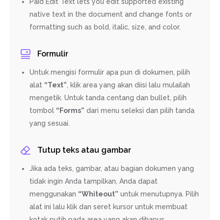
Paid Edit Text lets you edit supported existing
native text in the document and change fonts or
formatting such as bold, italic, size, and color.
Formulir
Untuk mengisi formulir apa pun di dokumen, pilih
alat
“Text”
, klik area yang akan diisi lalu mulailah
mengetik. Untuk tanda centang dan bullet, pilih
tombol
“Forms”
dari menu seleksi dan pilih tanda
yang sesuai.
Tutup teks atau gambar
Jika ada teks, gambar, atau bagian dokumen yang
tidak ingin Anda tampilkan, Anda dapat
menggunakan
“Whiteout”
untuk menutupnya. Pilih
alat ini lalu klik dan seret kursor untuk membuat
kotak putih pada area yang akan dihapus.