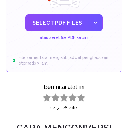
SELECT PDF FILES
atau seret file PDF ke sini
File sementara mengikuti jadwal penghapusan
otomatis 3 jam.
Beri nilai alat ini
1 star
2 stars
3 stars
4 stars
5 stars
4
/
5
-
28
votes
CARA MENGONVERSI